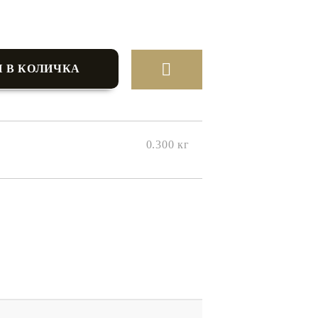
0.300
кг