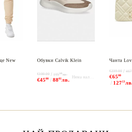
ще New
Обувки Calvik Klein
Чанта Lov
€239.00
467
58
€100.00
195
лв.
€65
00
Няма наличност
€45
00
88
01
лв.
127
13
лв