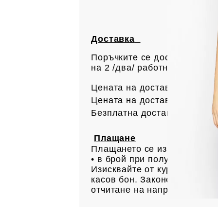
Доставка
Поръчките се доставят с ку
на 2 /два/ работни дни. Вс
Цената на доставката до офи
Цената на доставката до ад
Безплатна доставка за поръ
Плащане
Плащането се извършва:
• в брой при получаване н
Изисквайте от куриера Ваша
касов бон. Законово основан
отчитане на направените пр