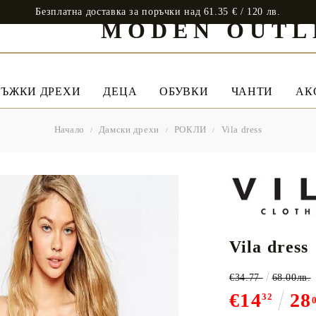
Безплатна доставка за поръчки над 61.35 € / 120 лв.
MODEN OUTL
ЪЖКИ ДРЕХИ
ДЕЦА
ОБУВКИ
ЧАНТИ
АК
Начало
Дамски дрехи
РОКЛИ
Vila dress
Vila dress
€34.77
68.00лв.
€14
28
32