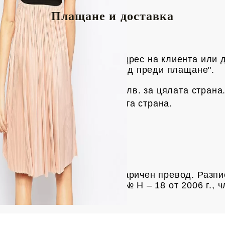
Плащане и доставка
риерска фирма Спиди, до адрес на клиен
та или 
яка пратка има опция "преглед преди плащане".
с на Спиди е 3.50 € / 6.85
лв.
за цялата страна
рес е 4 € /
7.82 лв.
за цялата страна.
чки над 61.35 € /
120 лв.
а продукта
та разписка за пощенски паричен превод. Разпи
ие за услугата е Наредба № Н – 18 от 2006 г., ч
одажби“.