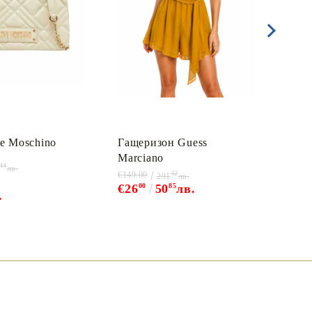
e Мoschino
Гащеризон Guess
Рок
Marciano
44
лв.
42
€149.00
€89.9
291
лв.
€26
00
50
85
лв.
€9
00
.