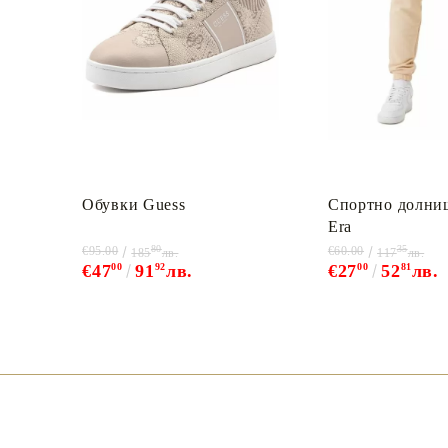
Обувки Guess
Спортно долни
Era
80
35
€95.00
€60.00
185
лв.
117
лв.
€47
00
91
92
лв.
€27
00
52
81
лв.