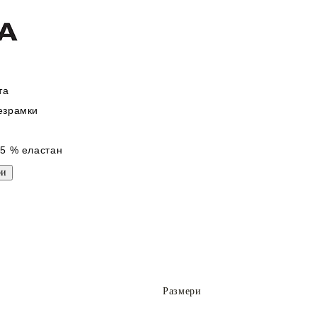
та
езрамки
5 % еластан
Размери