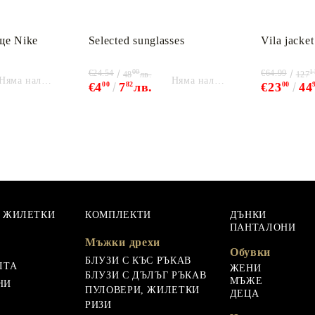
ще Nike
Selected sunglasses
Vila jacket
00
1
€24.54
€64.99
48
лв.
127
Няма наличност
Няма наличност
€4
00
7
82
лв.
€23
00
44
, ЖИЛЕТКИ
КОМПЛЕКТИ
ДЪНКИ
ПАНТАЛОНИ
Мъжки дрехи
Обувки
БЛУЗИ С КЪС РЪКАВ
ЛТА
ЖЕНИ
БЛУЗИ С ДЪЛЪГ РЪКАВ
МЪЖЕ
НИ
ПУЛОВЕРИ, ЖИЛЕТКИ
ДЕЦА
РИЗИ