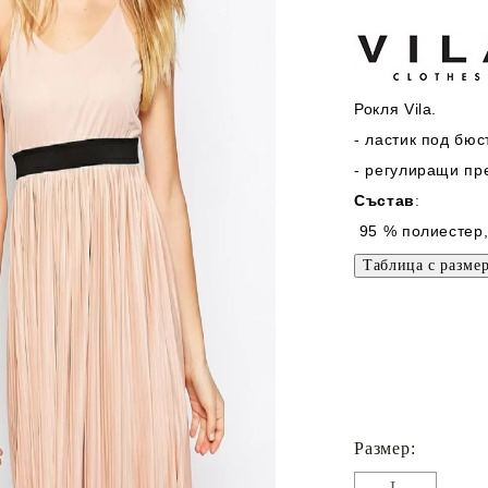
Рокля Vila.
- ластик под бюс
- регулиращи пр
Състав
:
95 % полиестер,
Размер:
L