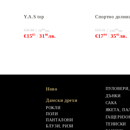
Y.A.S top
Спортно долни
00
00
€39.88
€59.31
78
лв.
116
лв.
€15
85
31
00
лв.
€17
90
35
01
лв.
Ново
ПУЛОВЕРИ
ДЪНКИ
Дамски дрехи
САКА
РОКЛИ
ЯКЕТА, ПА
ПОЛИ
ГАЩЕРИЗО
ПАНТАЛОНИ
ТЕНИСКИ
БЛУЗИ, РИЗИ