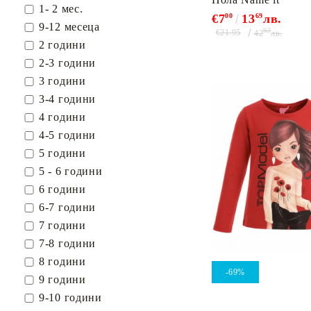
1- 2 мес.
€7
00
13
69
лв.
9-12 месеца
93
€21.95
42
лв.
2 години
2-3 години
3 години
3-4 години
4 години
4-5 години
5 години
5 - 6 години
6 години
6-7 години
7 години
7-8 години
8 години
-69%
9 години
9-10 години