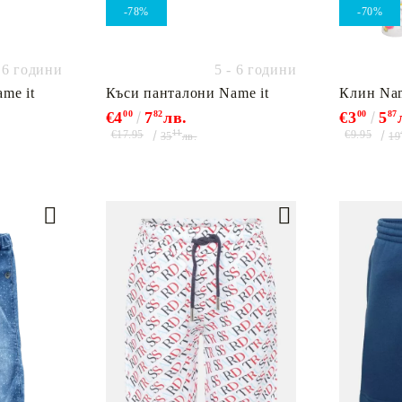
-78%
-70%
6 години
5 - 6 години
me it
Къси панталони Name it
Клин Nam
€4
00
7
82
лв.
€3
00
5
87
11
€17.95
€9.95
35
лв.
19