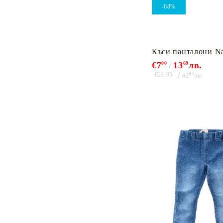
-68%
Къси панталони Na
€7
00
13
69
лв.
93
€21.95
42
лв.