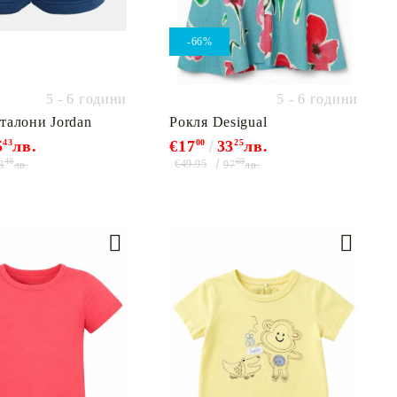
-66%
5 - 6 години
5 - 6 години
талони Jordan
Рокля Desigual
5
43
лв.
€17
00
33
25
лв.
48
69
€49.95
8
лв.
97
лв.