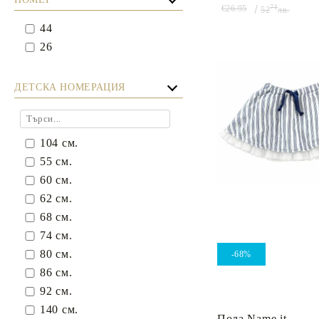
71
€26.95
52
лв.
44
26
ДЕТСКА НОМЕРАЦИЯ
104 см.
55 см.
60 см.
62 см.
68 см.
74 см.
80 см.
-68%
86 см.
92 см.
140 см.
Пола Name it