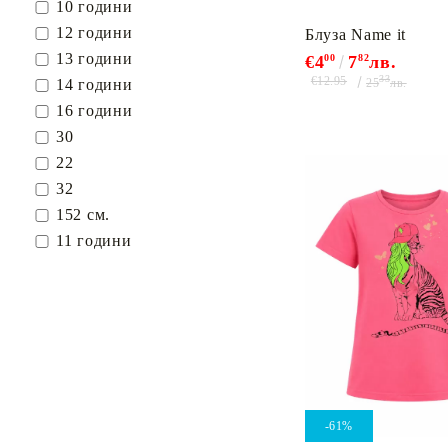
10 години
12 години
Блуза Name it
13 години
€4
00
7
82
лв.
33
€12.95
25
лв.
14 години
16 години
30
22
32
152 см.
11 години
-61%