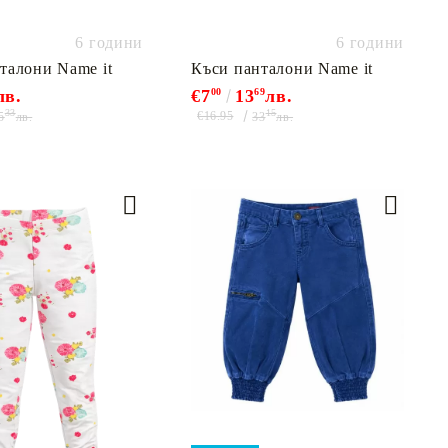
6 години
6 години
талони Name it
Къси панталони Name it
лв.
€7
00
13
69
лв.
33
15
€16.95
5
лв.
33
лв.