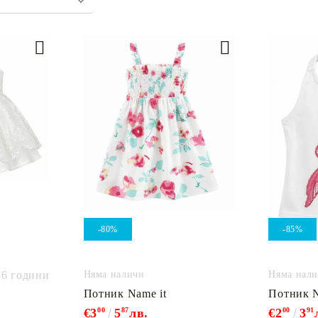
-80%
-85%
- 6 години
Няма наличност
Няма нали
Потник Name it
Потник N
€3
00
5
87
лв.
€2
00
3
91