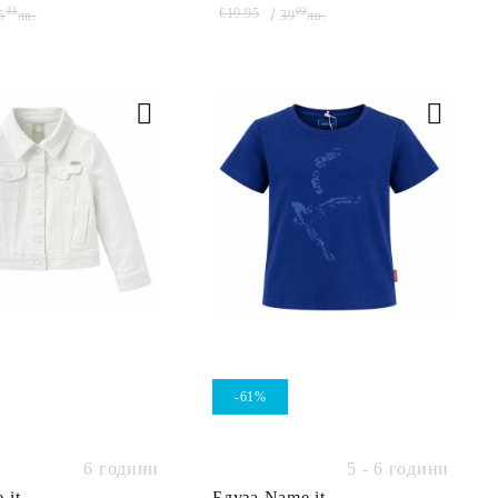
33
02
€19.95
5
лв.
39
лв.
-61%
6 години
5 - 6 години
 it
Блуза Name it