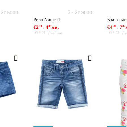
- 6 години
5 - 6 години
Риза Name it
Къси пан
€2
50
4
89
лв.
€4
00
7
82
15
€16.95
€12.95
33
лв.
2