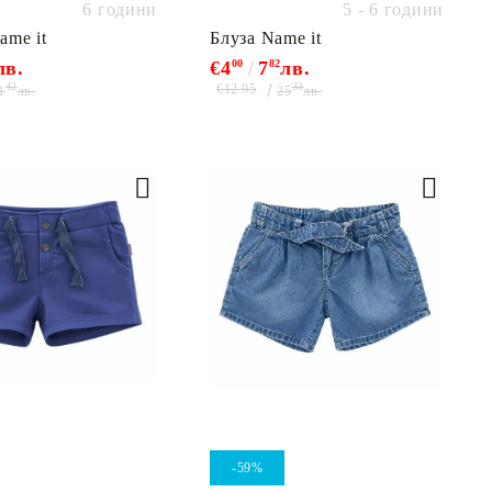
6 години
5 - 6 години
ame it
Блуза Name it
лв.
€4
00
7
82
лв.
42
33
€12.95
1
лв.
25
лв.
-59%