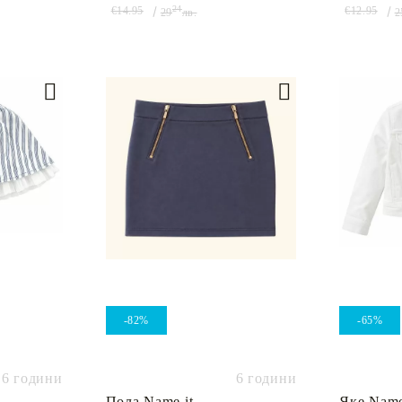
24
€14.95
€12.95
29
лв.
2
-82%
-65%
6 години
6 години
Пола Name it
Яке Name