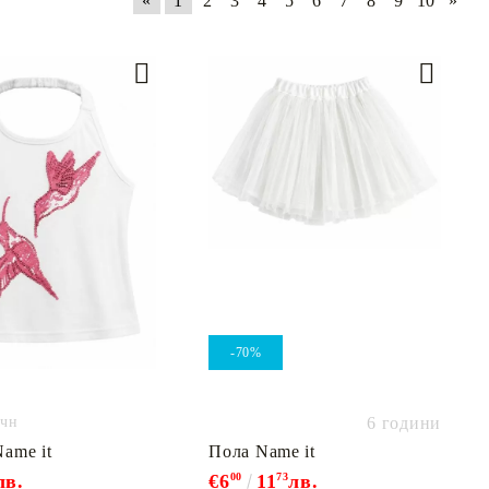
«
1
2
3
4
5
6
7
8
9
10
»
-70%
чност
6 години
ame it
Пола Name it
лв.
€6
00
11
73
лв.