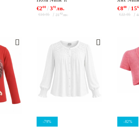
€2
00
3
91
лв.
€8
00
15
6
42
€10.95
€22.95
21
лв.
4
-79%
-82%