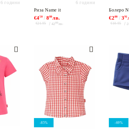
6 години
6 години
Риза Name it
Болеро N
€4
50
8
80
лв.
€2
00
3
91
93
€21.95
€10.95
42
лв.
2
-85%
-69%