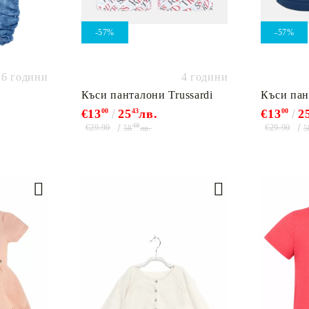
-57%
-57%
6 години
4 години
Къси панталони Trussardi
Къси пан
€13
00
25
43
лв.
€13
00
2
48
€29.90
€29.90
58
лв.
5