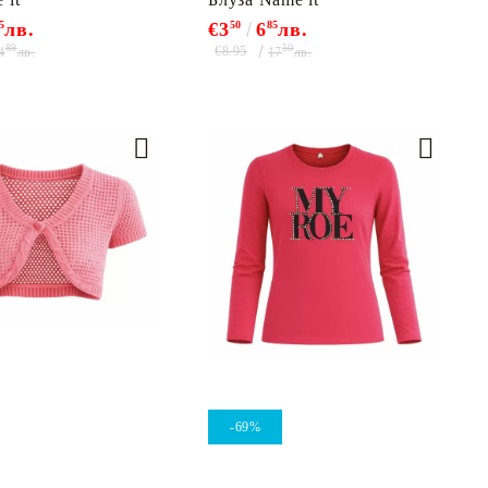
5
лв.
€3
50
6
85
лв.
89
50
€8.95
4
лв.
17
лв.
-69%