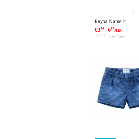
5 
Блуза Name it
€3
50
6
85
лв.
50
€8.95
17
лв.