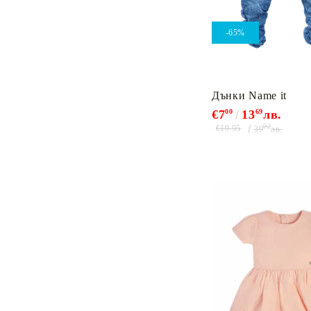
-65%
Дънки Name it
€7
00
13
69
лв.
02
€19.95
39
лв.