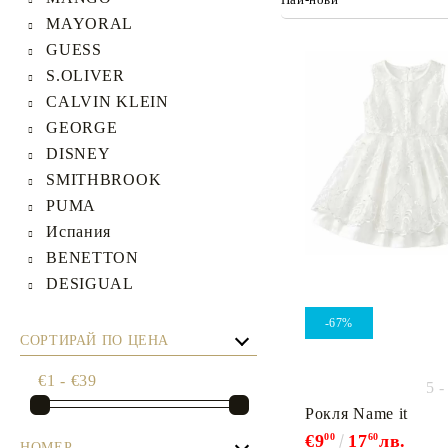
ЯКЕТА, ПАЛТА
MAYORAL
ГАЩЕРИЗОНИ
GUESS
ТЕНИСКИ
S.OLIVER
CALVIN KLEIN
БАНСКИ
GEORGE
КОМПЛЕКТИ
DISNEY
SMITHBROOK
PUMA
Испания
BENETTON
DESIGUAL
-67%
СОРТИРАЙ ПО ЦЕНА
€1 - €39
5 
Рокля Name it
€9
00
17
60
лв.
НОМЕР