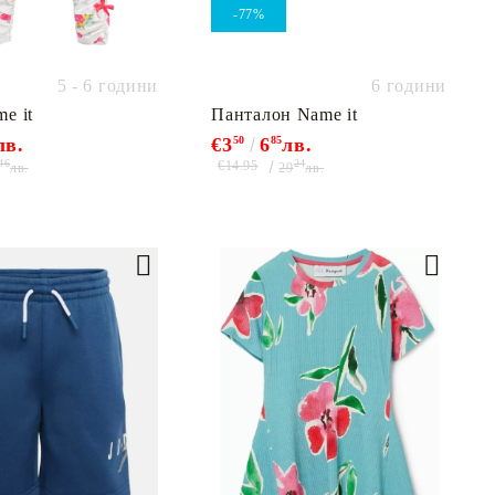
-77%
5 - 6 години
6 години
e it
Панталон Name it
лв.
€3
50
6
85
лв.
46
24
€14.95
лв.
29
лв.