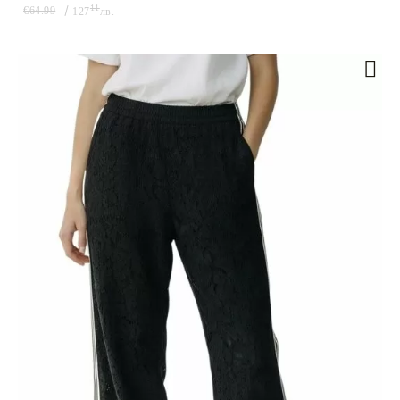
11
€64.99
127
лв.