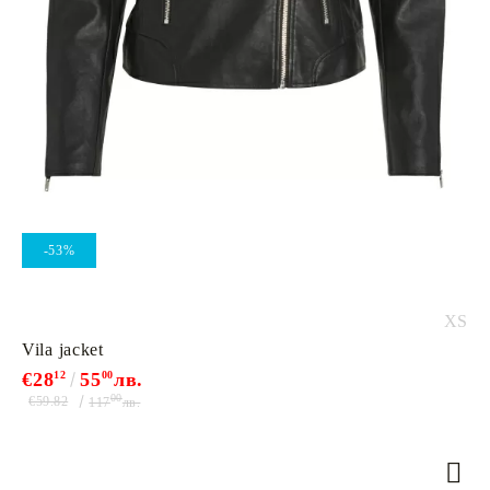
-53%
XS
Vila jacket
€28
12
55
00
лв.
00
€59.82
117
лв.