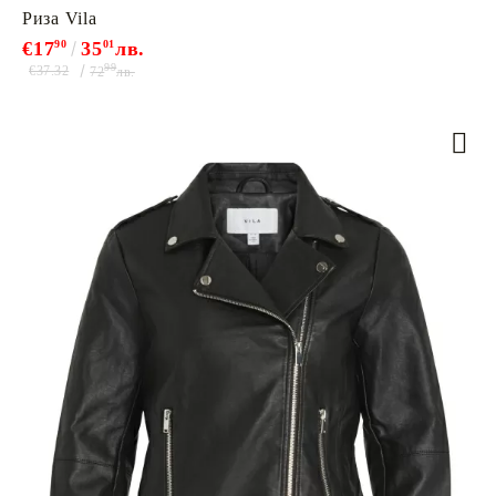
Риза Vila
€17
90
35
01
лв.
99
€37.32
72
лв.