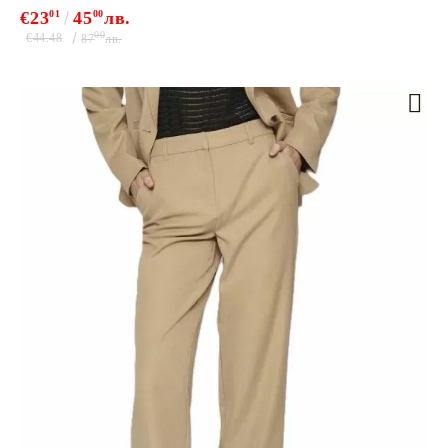
€23
01
45
00
лв.
00
€44.48
87
лв.