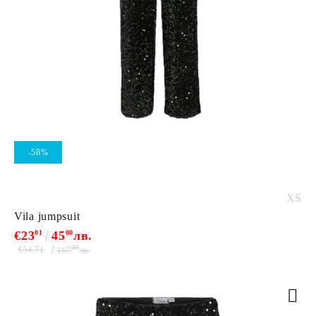
-58%
XS
Vila jumpsuit
€23
01
45
00
лв.
00
€54.71
107
лв.