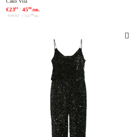
Сако Vila
€23
01
45
00
лв.
00
€59.82
117
лв.