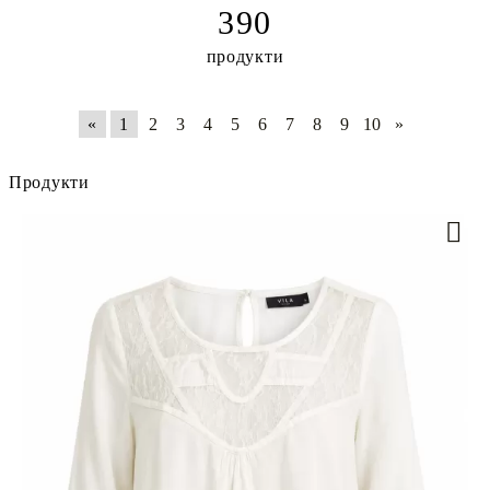
390
продукти
«
1
2
3
4
5
6
7
8
9
10
»
Продукти