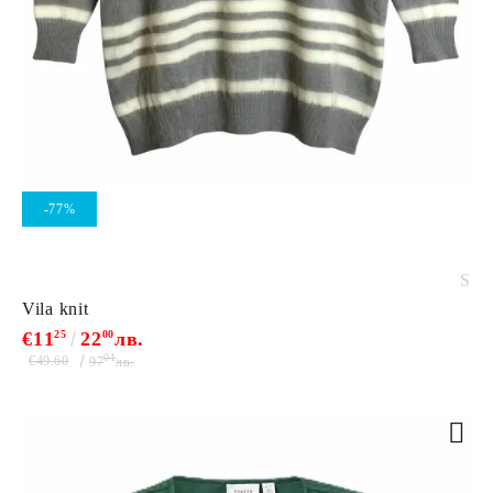
-77%
S
Vila knit
€11
25
22
00
лв.
01
€49.60
97
лв.