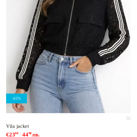
-65%
36
Vila jacket
€23
00
44
98
лв.