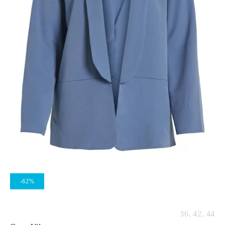
-62%
36,
42,
44