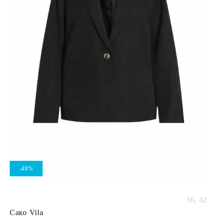
-48%
36,
42
Сако Vila