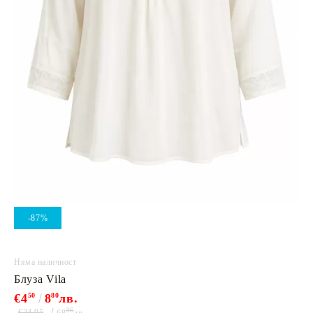
-87%
Няма наличност
Блуза Vila
€4
50
8
80
лв.
36
€34.95