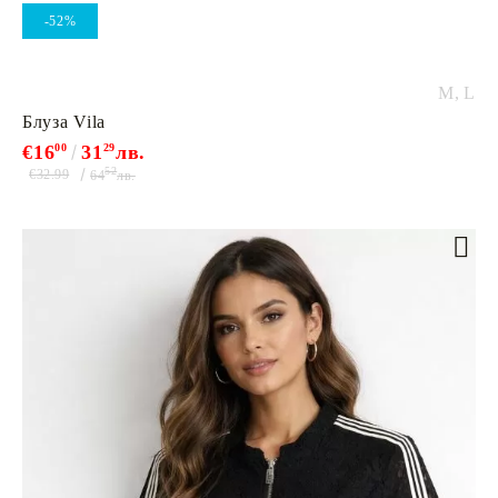
-52%
M,
L
Блуза Vila
€16
00
31
29
лв.
52
€32.99
64
лв.