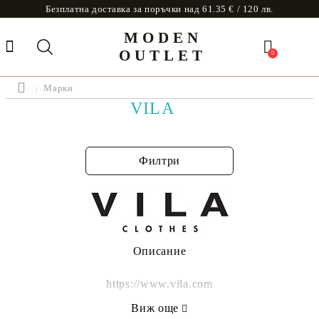
Безплатна доставка за поръчки над 61.35 € / 120 лв.
MODEN
OUTLET
0
Марки
VILA
Филтри
Описание
https://www.vila.com
Виж още