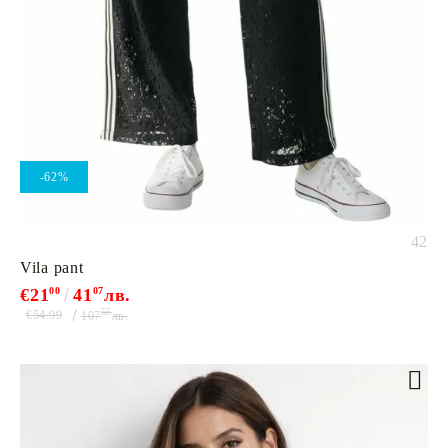
-62%
42
Vila pant
€21
00
41
07
лв.
55
€54.99
107
лв.