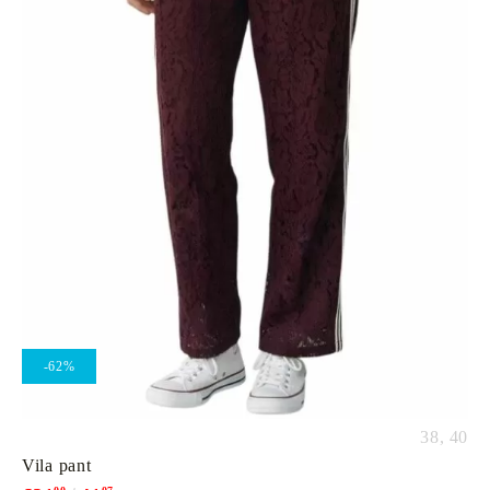
-62%
38,
40
Vila pant