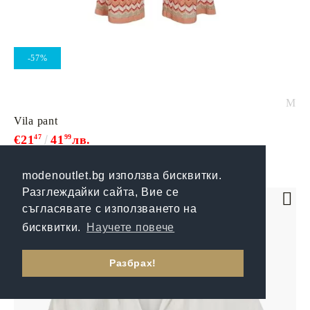
-57%
M
Vila pant
€21
47
41
99
лв.
01
€49.60
97
лв.
modenoutlet.bg използва бисквитки.
Разглеждайки сайта, Вие се
съгласявате с използването на
бисквитки.
Научете повече
Разбрах!