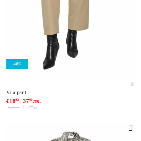
-46%
38
Vila pant
€18
92
37
00
лв.
00
€34.77
68
лв.