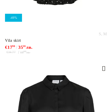
-49%
S,
M
Vila skirt
€17
90
35
01
лв.
00
€34.77
68
лв.