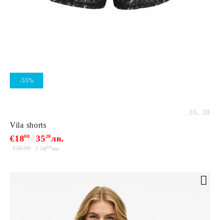
-55%
36,
38
Vila shorts
€18
00
35
20
лв.
21
€39.99
78
лв.