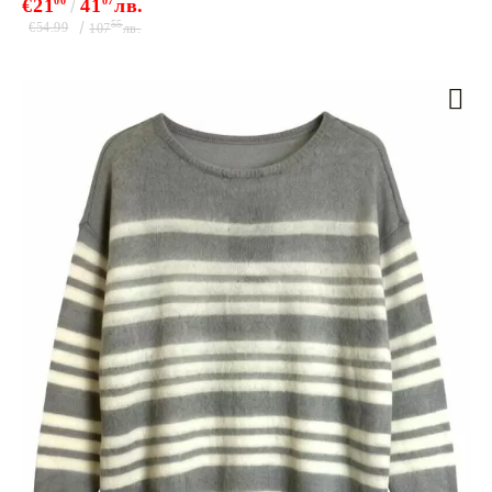
€21
00
41
07
лв.
55
€54.99
107
лв.