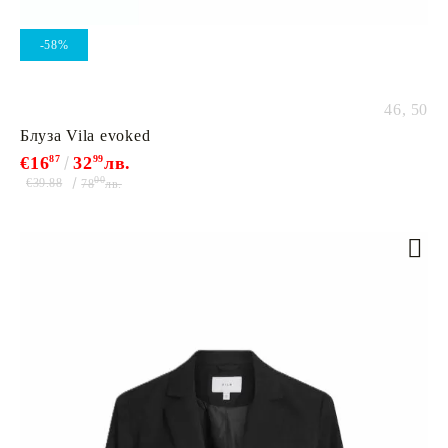
-58%
46,
50
Блуза Vila evoked
€16
87
32
99
лв.
00
€39.88
78
лв.