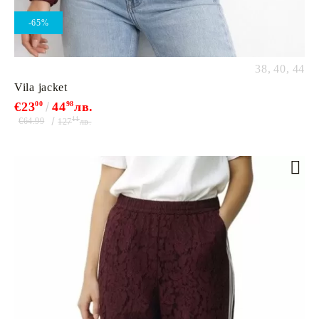
-65%
38,
40,
44
Vila jacket
€23
00
44
98
лв.
11
€64.99
127
лв.