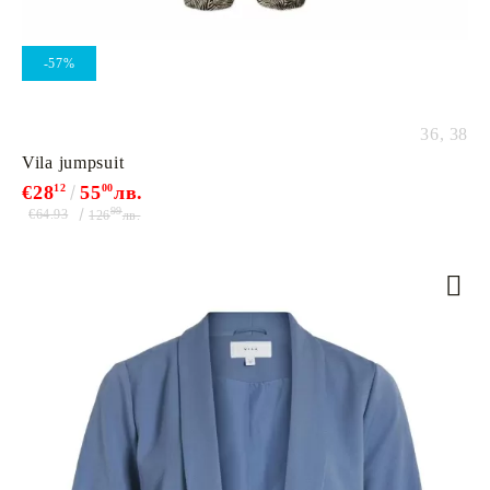
-57%
36,
38
Vila jumpsuit
€28
12
55
00
лв.
99
€64.93
126
лв.