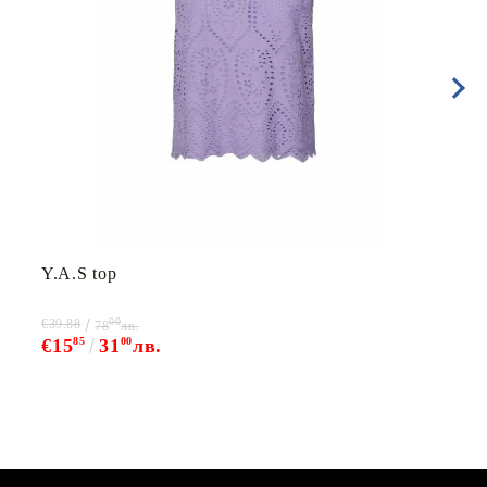
Y.A.S top
00
€39.88
78
лв.
€15
85
31
00
лв.