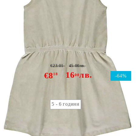
Name it Inette tunic
€23.01
45.00лв.
16
лв.
€8
18
00
-64%
детска номерация:
5 - 6 години