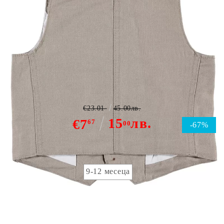
Name it Hansi waistcoat
€23.01
45.00лв.
15
лв.
€7
67
00
-67%
детска номерация:
9-12 месеца