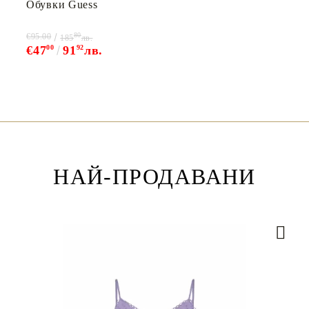
Обувки Guess
80
€95.00
185
лв.
€47
00
91
92
лв.
НАЙ-ПРОДАВАНИ