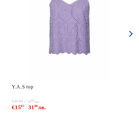
Y.A.S top
00
€39.88
78
лв.
€15
85
31
00
лв.