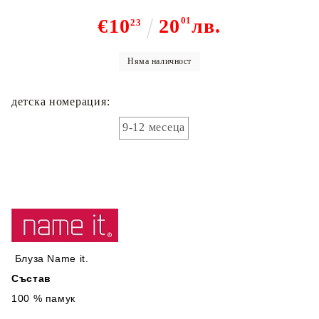
€10
20
01
лв.
23
Няма наличност
детска номерация:
9-12 месеца
Блуза Name it.
Състав
100 % памук