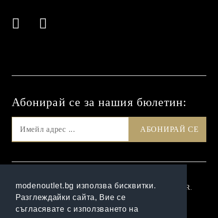
Абонирай се за нашия бюлетин:
GDPR
modenoutlet.bg използва бисквитки.
Нашият онлайн магазин е 100% съобразен с GDPR.
Разглеждайки сайта, Вие се
Прочетете нашата политика
съгласявате с използването на