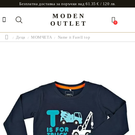
Безплатна доставка за поръчки над 61.35 € / 120 лв.
MODEN
OUTLET
0
Деца
МОМЧЕТА
Name it Farell top