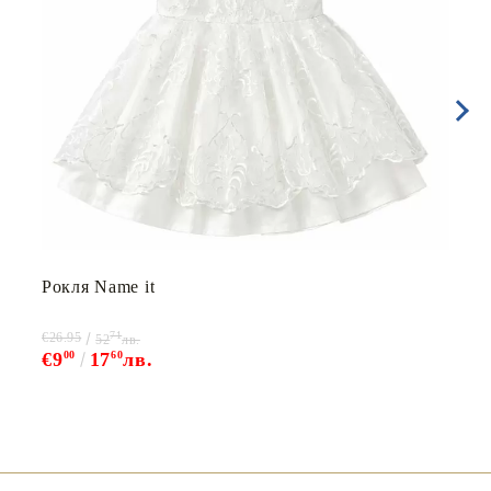
Рокля Name it
71
€26.95
52
лв.
€9
00
17
60
лв.