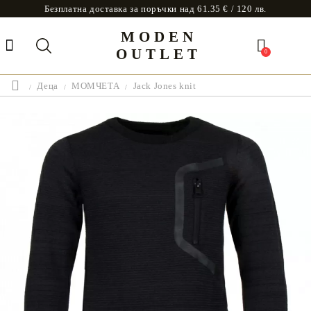
Безплатна доставка за поръчки над 61.35 € / 120 лв.
MODEN
OUTLET
0
Деца
МОМЧЕТА
Jack Jones knit