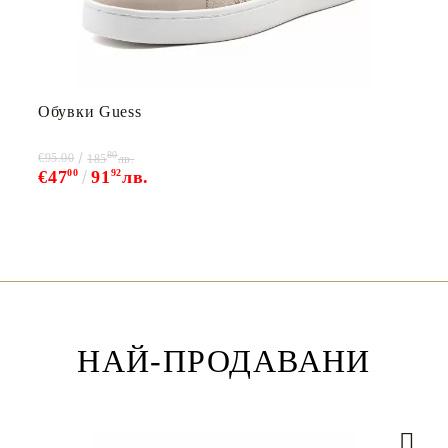
Обувки Guess
80
€95.00
185
лв.
€47
00
91
92
лв.
НАЙ-ПРОДАВАНИ