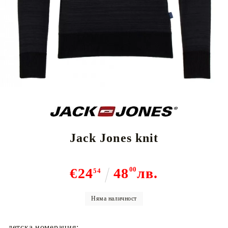
Jack Jones knit
€24
48
00
лв.
54
Няма наличност
детска номерация: