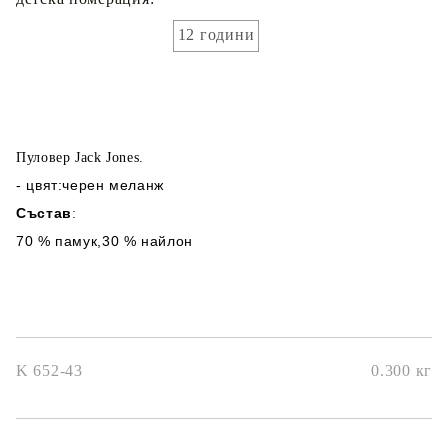
12 години
Пуловер Jack Jones.
- цвят:черен меланж
Състав
:
70 % памук,30 % найлон
K 652-43
0.300
кг