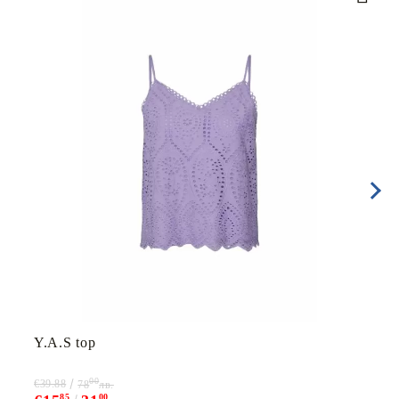
Y.A.S top
00
€39.88
78
лв.
85
00