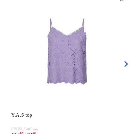
Y.A.S top
00
€39.88
78
лв.
85
00