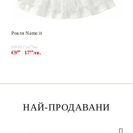
Рокля Name it
71
€26.95
52
лв.
€9
00
17
60
лв.
НАЙ-ПРОДАВАНИ