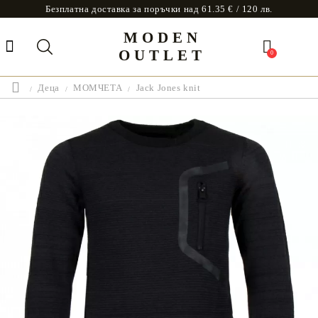
Безплатна доставка за поръчки над 61.35 € / 120 лв.
MODEN
OUTLET
0
Деца
МОМЧЕТА
Jack Jones knit