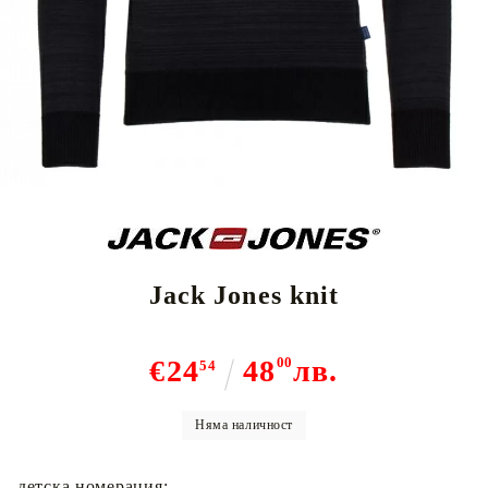
Jack Jones knit
€24
48
00
лв.
54
Няма наличност
детска номерация: