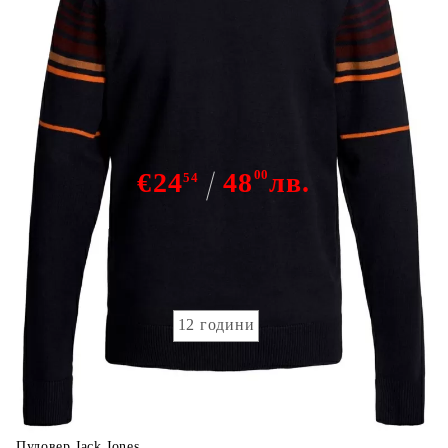
Jack Jones knit
€24
48
00
лв.
54
Няма наличност
детска номерация:
12 години
Пуловер Jack Jones.