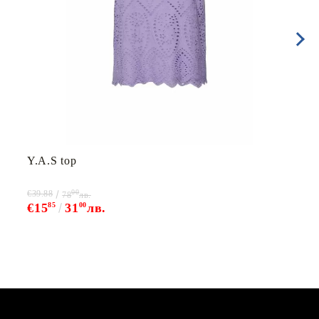
Y.A.S top
00
€39.88
78
лв.
€15
85
31
00
лв.