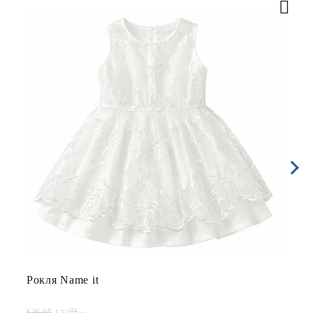
Рокля Name it
71
€26.95