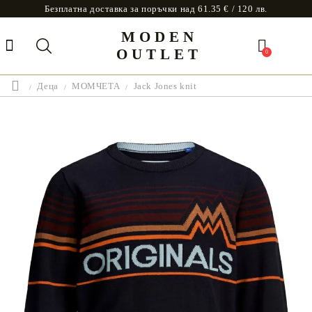
Безплатна доставка за поръчки над 61.35 € / 120 лв.
MODEN
OUTLET
0
Деца
МОМЧЕТА
Jack Jones knit