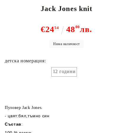
Jack Jones knit
€24
48
00
лв.
54
Няма наличност
детска номерация:
12 години
Пуловер Jack Jones.
- цвят:бял,тъмно син
Състав
:
100 % памук