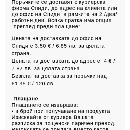
Поръчките се доставят с куриерска
фирма Спиди, до адрес на клиен
та или
до офис на Спиди в рамките на 2 /два/
работни дни. Всяка пратка има опция
"преглед преди плащане".
Цената на доставката до офис на
Спиди е 3.50 € / 6.85
лв.
за цялата
страна.
Цената на доставката до адрес е 4 € /
7.82 лв.
за цялата страна.
Безплатна доставка за поръчки над
61.35 € /
120 лв.
Плащане
Плащането се извършва:
• в брой при получаване на продукта
Изисквайте от куриера Вашата
разписка за пощенски паричен превод.
Разписката се прилага,вместо касов