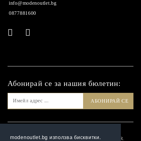
info@modenoutlet.bg
0877881600
Абонирай се за нашия бюлетин:
GDPR
modenoutlet.bg използва бисквитки.
Нашият онлайн магазин е 100% съобразен с GDPR.