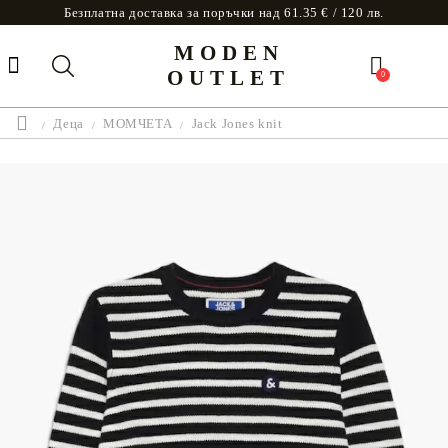
Безплатна доставка за поръчки над 61.35 € / 120 лв.
MODEN
OUTLET
0
Деца
МОМЧЕТА
Jack Jones knit