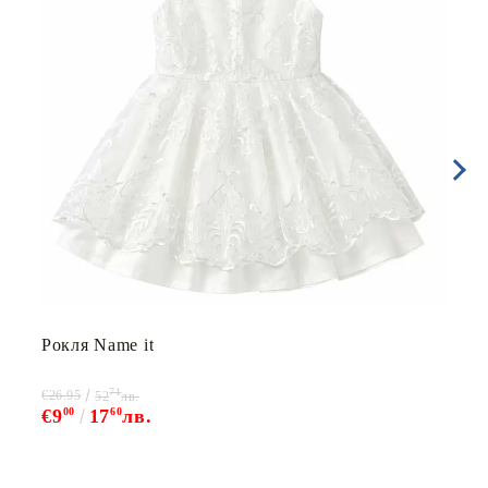
Рокля Name it
71
€26.95
52
лв.
€9
00
17
60
лв.