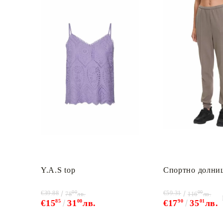
Y.A.S top
Спортно долни
00
00
€39.88
€59.31
78
лв.
116
лв.
€15
85
31
00
лв.
€17
90
35
01
лв.