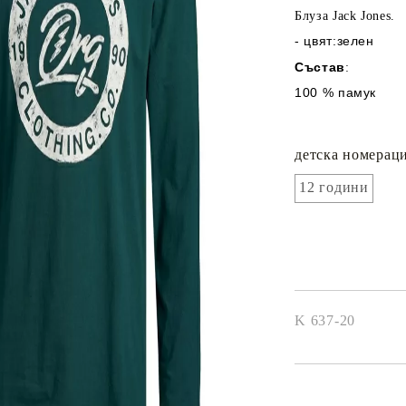
Блуза Jack Jones.
- цвят:зелен
Състав
:
100 % памук
детска номераци
12 години
K 637-20