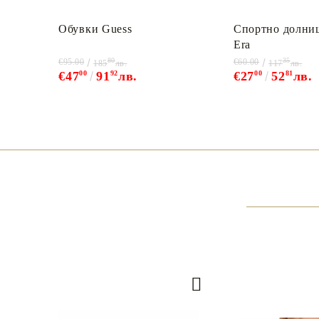
Обувки Guess
Спортно долни
Era
80
35
€95.00
€60.00
185
лв.
117
лв.
€47
00
91
92
лв.
€27
00
52
81
лв.