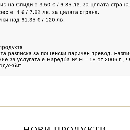
с на Спиди е 3.50 € / 6.85
лв.
за цялата страна
рес е 4 € /
7.82 лв.
за цялата страна.
чки над 61.35 € /
120 лв.
а продукта
та разписка за пощенски паричен превод. Разпи
ие за услугата е Наредба № Н – 18 от 2006 г., ч
одажби“.
НОВИ ПРОДУКТИ