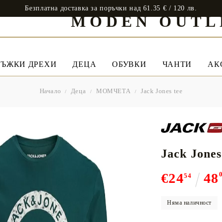
Безплатна доставка за поръчки над 61.35 € / 120 лв.
MODEN OUTL
ЪЖКИ ДРЕХИ
ДЕЦА
ОБУВКИ
ЧАНТИ
АК
Начало
Деца
МОМЧЕТА
Jack Jones tee
Jack Jones
€24
48
54
Няма наличност