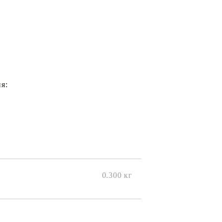
я:
0.300
кг