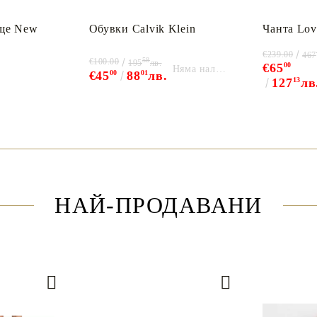
ще New
Обувки Calvik Klein
Чанта Lov
€239.00
467
58
€100.00
195
лв.
€65
00
Няма наличност
€45
00
88
01
лв.
127
13
лв
НАЙ-ПРОДАВАНИ