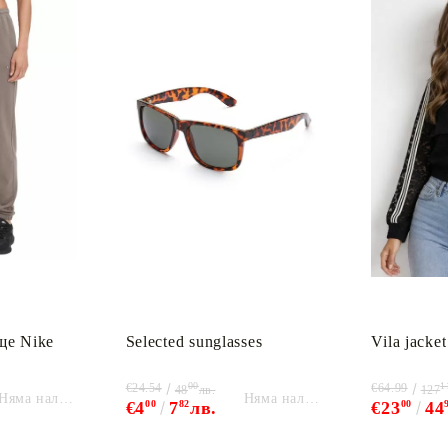
ще Nike
Selected sunglasses
Vila jacket
00
1
€24.54
€64.99
48
лв.
127
Няма наличност
Няма наличност
€4
00
7
82
лв.
€23
00
44