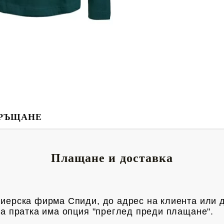
РЪЩАНЕ
Плащане и доставка
риерска фирма Спиди, до адрес на клиен
та или 
яка пратка има опция "преглед преди плащане".