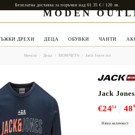
Безплатна доставка за поръчки над 61.35 € / 120 лв.
MODEN OUTL
ЪЖКИ ДРЕХИ
ДЕЦА
ОБУВКИ
ЧАНТИ
АК
Начало
Деца
МОМЧЕТА
Jack Jones tee
Jack Jones
€24
48
54
Няма наличност