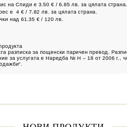
с на Спиди е 3.50 € / 6.85
лв.
за цялата страна
рес е 4 € /
7.82 лв.
за цялата страна.
чки над 61.35 € /
120 лв.
а продукта
та разписка за пощенски паричен превод. Разпи
ие за услугата е Наредба № Н – 18 от 2006 г., ч
одажби“.
НОВИ ПРОДУКТИ