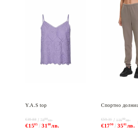
Y.A.S top
Спортно долни
00
00
€39.88
€59.31
78
лв.
116
лв.
€15
85
31
00
лв.
€17
90
35
01
лв.