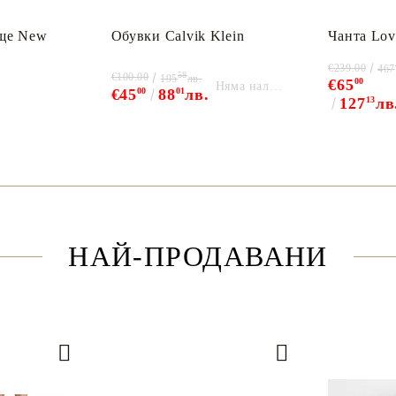
ще New
Обувки Calvik Klein
Чанта Lov
€239.00
467
58
€100.00
195
лв.
€65
00
Няма наличност
€45
00
88
01
лв.
127
13
лв
НАЙ-ПРОДАВАНИ