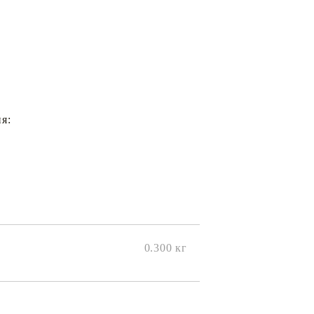
я:
0.300
кг