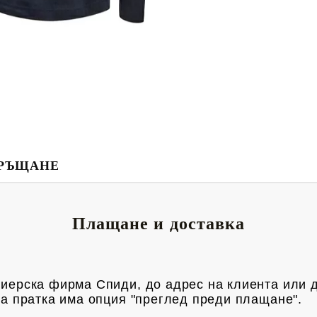
РЪЩАНЕ
Плащане и доставка
риерска фирма Спиди, до адрес на клиен
та или 
яка пратка има опция "преглед преди плащане".