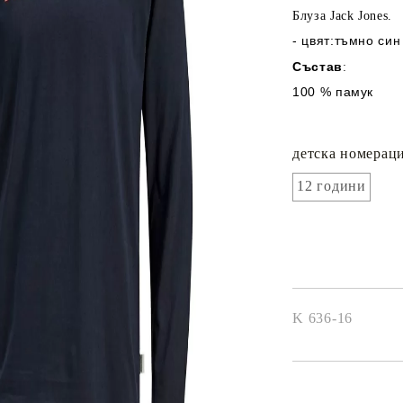
Блуза Jack Jones.
- цвят:тъмно син
Състав
:
100 % памук
детска номераци
12 години
K 636-16