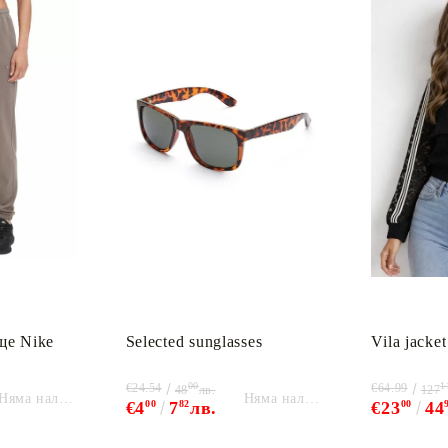
ще Nike
Selected sunglasses
Vila jacket
00
1
€24.54
€64.99
48
лв.
127
Няма наличност
Няма наличност
€4
00
7
82
лв.
€23
00
44