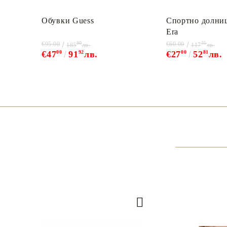
Обувки Guess
Спортно долни
Era
80
35
€95.00
€60.00
185
лв.
117
лв.
€47
00
91
92
лв.
€27
00
52
81
лв.