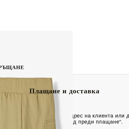
РЪЩАНЕ
Плащане и доставка
риерска фирма Спиди, до адрес на клиен
та или 
яка пратка има опция "преглед преди плащане".