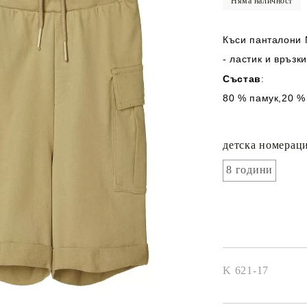
Няма наличност
Къси панталони 
- ластик и връзк
Състав
:
80 % памук,20 %
детска номераци
8 години
K 621-17