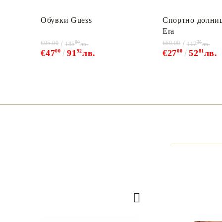
Обувки Guess
Спортно долни
Era
80
35
€95.00
€60.00
185
лв.
117
лв.
€47
00
91
92
лв.
€27
00
52
81
лв.