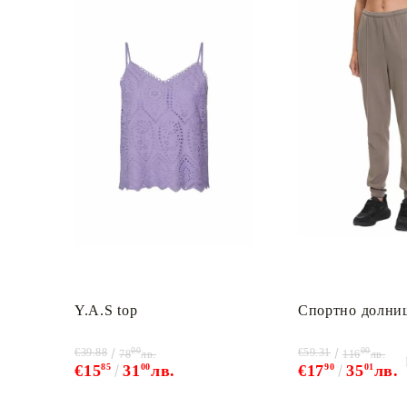
Y.A.S top
Спортно долни
00
00
€39.88
€59.31
78
лв.
116
лв.
€15
85
31
00
лв.
€17
90
35
01
лв.