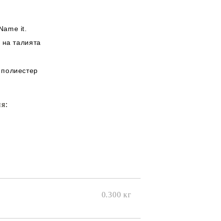
Name it.
и на талията
 полиестер
я:
0.300
кг