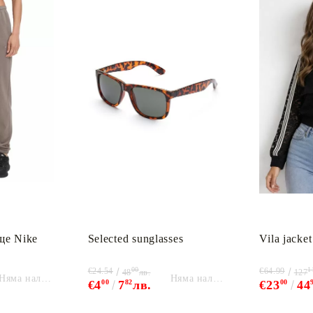
ще Nike
Selected sunglasses
Vila jacket
00
1
€24.54
€64.99
48
лв.
127
Няма наличност
Няма наличност
€4
00
7
82
лв.
€23
00
44