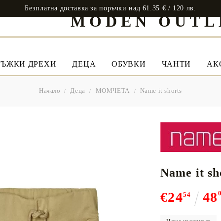
Безплатна доставка за поръчки над 61.35 € / 120 лв.
MODEN OUTL
ЪЖКИ ДРЕХИ
ДЕЦА
ОБУВКИ
ЧАНТИ
АК
Начало
Деца
МОМЧЕТА
Name it shorts
Name it sh
€24
48
54