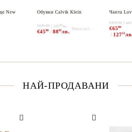
ще New
Обувки Calvik Klein
Чанта Lov
€239.00
467
58
€100.00
195
лв.
€65
00
Няма наличност
€45
00
88
01
лв.
127
13
лв
НАЙ-ПРОДАВАНИ