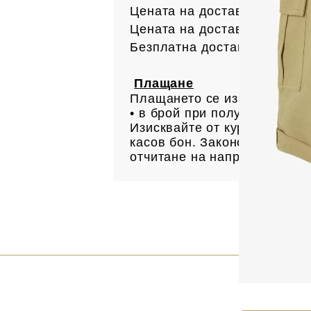
Цената на доставката до офи
Цената на доставката до ад
Безплатна доставка за поръ
Плащане
Плащането се извършва:
• в брой при получаване н
Изисквайте от куриера Ваша
касов бон. Законово основан
отчитане на направените пр