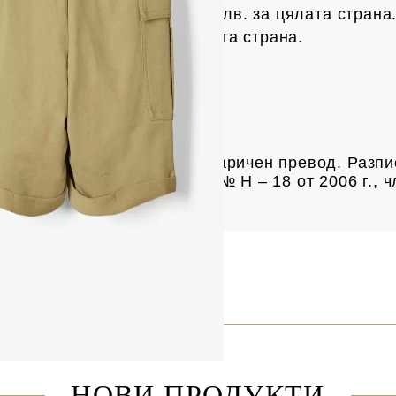
с на Спиди е 3.50 € / 6.85
лв.
за цялата страна
рес е 4 € /
7.82 лв.
за цялата страна.
чки над 61.35 € /
120 лв.
а продукта
та разписка за пощенски паричен превод. Разпи
ие за услугата е Наредба № Н – 18 от 2006 г., ч
одажби“.
НОВИ ПРОДУКТИ