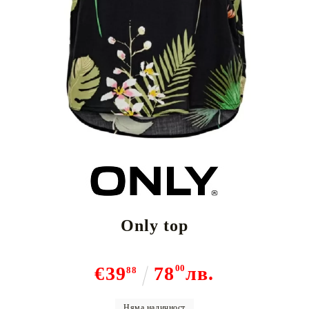
Only top
€39
78
00
лв.
88
Няма наличност