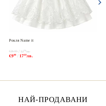
Рокля Name it
71
€26.95
52
лв.
€9
00
17
60
лв.
НАЙ-ПРОДАВАНИ