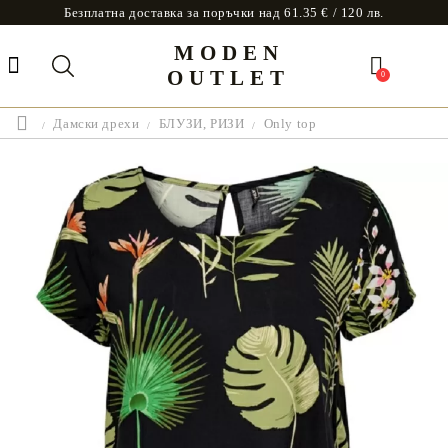
Безплатна доставка за поръчки над 61.35 € / 120 лв.
MODEN
OUTLET
0
Дамски дрехи
БЛУЗИ, РИЗИ
Only top