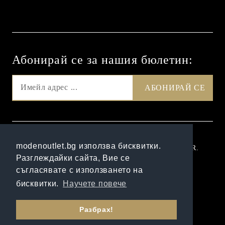
Абонирай се за нашия бюлетин:
GDPR
modenoutlet.bg използва бисквитки.
Нашият онлайн магазин е 100% съобразен с GDPR.
Разглеждайки сайта, Вие се
Прочетете нашата политика
съгласявате с използването на
Моите лични данни
бисквитки.
Научете повече
Онлайн магазин от SELITON
Разбрах!