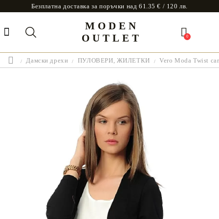
Безплатна доставка за поръчки над 61.35 € / 120 лв.
MODEN
OUTLET
0
Дамски дрехи
ПУЛОВЕРИ, ЖИЛЕТКИ
Vero Moda Twist ca