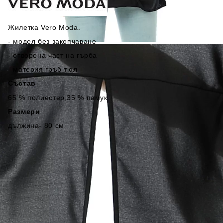
Жилетка Vero Moda.
- модел без закопчаване
- отворена част на гърба
- материя гръб тюл
Състав
65
% полиестер,35 % памук
Размери
дължина- 80 см
3879-1
0.500
кг