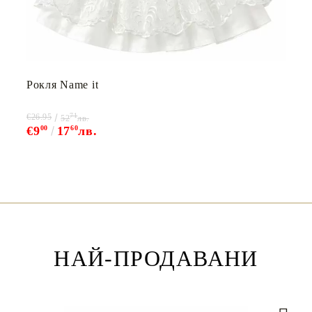
Рокля Name it
71
€26.95
52
лв.
€9
00
17
60
лв.
НАЙ-ПРОДАВАНИ