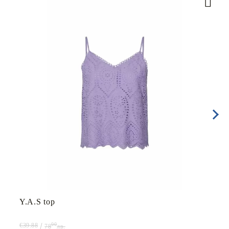
Y.A.S top
00
€39.88
78
лв.