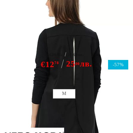
Vero Moda Twist cardigan
€29.65
57.99лв.
25
лв.
€12
78
00
-57%
Размер:
Размери
M