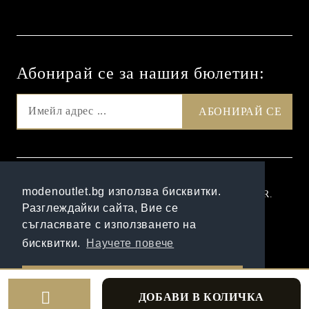
Абонирай се за нашия бюлетин:
GDPR
modenoutlet.bg използва бисквитки.
Нашият онлайн магазин е 100% съобразен с GDPR.
Разглеждайки сайта, Вие се
Прочетете нашата политика
съгласявате с използването на
Моите лични данни
бисквитки.
Научете повече
Онлайн магазин от SELITON
Разбрах!