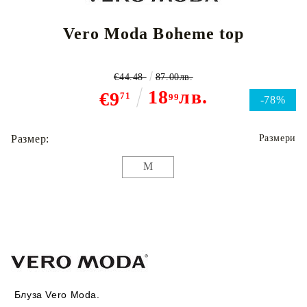
Vero Moda Boheme top
€44.48
87.00лв.
18
лв.
€9
71
99
-78%
Размер:
Размери
M
Блуза Vero Moda.