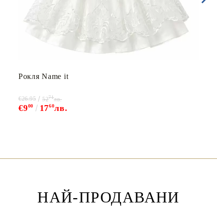
Рокля Name it
71
€26.95
52
лв.
€9
00
17
60
лв.
НАЙ-ПРОДАВАНИ