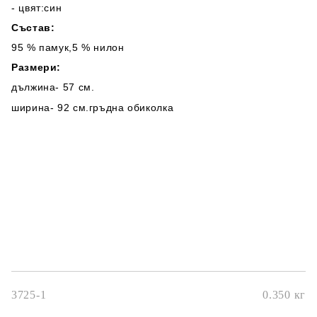
- цвят:син
Състав:
95 % памук,5 % нилон
Размери:
дължина- 57 см.
ширина- 92 см.гръдна обиколка
3725-1
0.350
кг