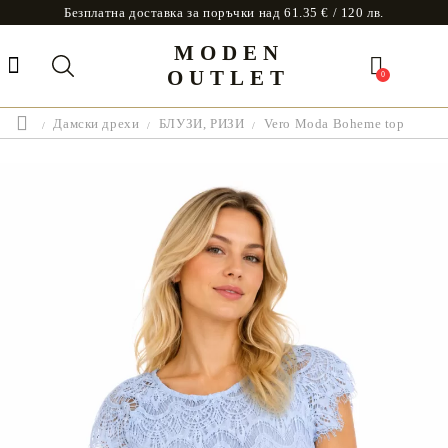
Безплатна доставка за поръчки над 61.35 € / 120 лв.
MODEN
OUTLET
0
Дамски дрехи
БЛУЗИ, РИЗИ
Vero Moda Boheme top