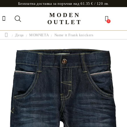
Безплатна доставка за поръчки над 61.35 € / 120 лв.
MODEN
OUTLET
0
Деца
МОМЧЕТА
Name it Frank knickers