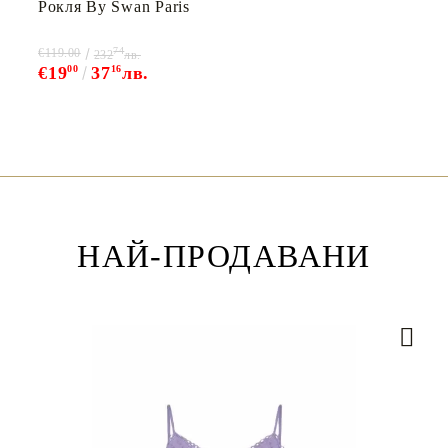
Рокля By Swan Paris
74
€119.00
232
лв.
€19
00
37
16
лв.
НАЙ-ПРОДАВАНИ