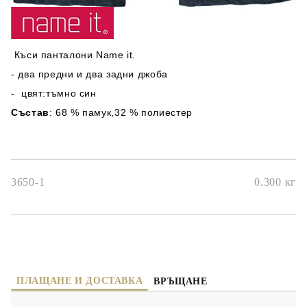
Къси панталони Name it.
- два предни и два задни джоба
- цвят:тъмно син
Състав
: 68 % памук,32 % полиестер
3650-1
0.300
кг
ПЛАЩАНЕ И ДОСТАВКА
ВРЪЩАНЕ