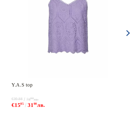
Y.A.S top
00
€39.88
78
лв.
€15
85
31
00
лв.