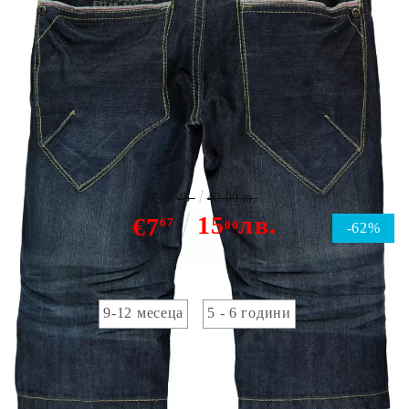
Name it Frank knickers
€20.45
40.00лв.
15
лв.
€7
67
00
-62%
детска номерация:
9-12 месеца
5 - 6 години