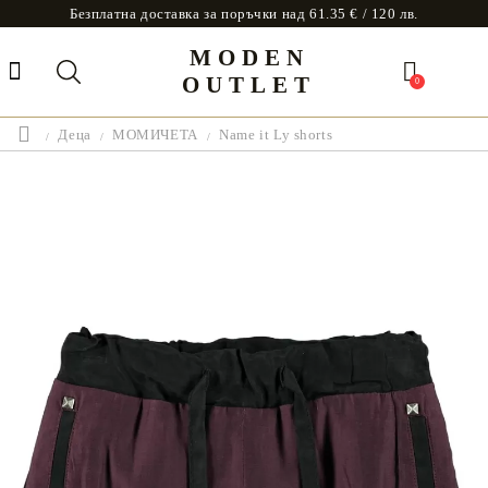
Безплатна доставка за поръчки над 61.35 € / 120 лв.
MODEN
OUTLET
0
Деца
МОМИЧЕТА
Name it Ly shorts