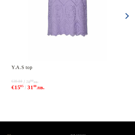
Y.A.S top
00
€39.88
78
лв.
€15
85
31
00
лв.