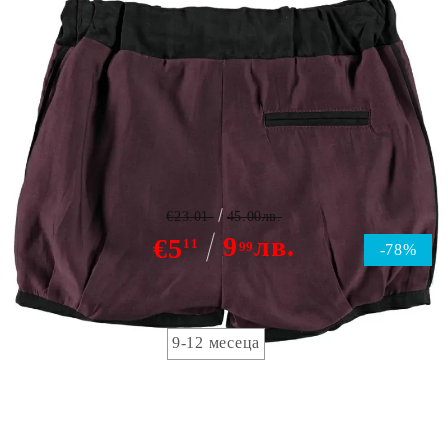
Name it Ly shorts
€23.01
45.00лв.
9
лв.
€5
11
99
-78%
детска номерация:
9-12 месеца