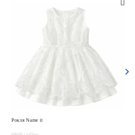
Рокля Name it
71
€26.95
52
лв.