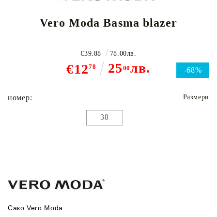
Vero Moda Basma blazer
€39.88
78.00лв.
25
лв.
€12
78
00
-68%
номер:
Размери
38
Сако Vero Moda.