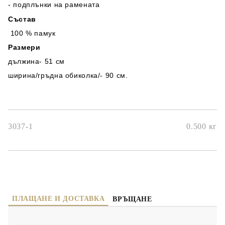
- подплънки на рамената
Състав
100
% памук
Размери
дължина- 51 см
ширина/гръдна обиколка/- 90 см.
3037-1
0.500
кг
ПЛАЩАНЕ И ДОСТАВКА
ВРЪЩАНЕ