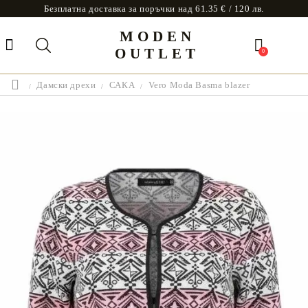
Безплатна доставка за поръчки над 61.35 € / 120 лв.
MODEN
OUTLET
0
Дамски дрехи
САКА
Vero Moda Basma blazer