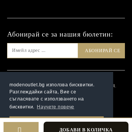
Абонирай се за нашия бюлетин:
GDPR
modenoutlet.bg използва бисквитки.
Нашият онлайн магазин е 100% съобразен с GDPR.
Разглеждайки сайта, Вие се
Прочетете нашата политика
съгласявате с използването на
Моите лични данни
бисквитки.
Научете повече
Онлайн магазин от SELITON
Разбрах!