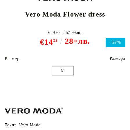
Vero Moda Flower dress
€29.65
57.99лв.
28
лв.
€14
32
01
-52%
Размер:
Размери
M
Рокля Vero Moda.