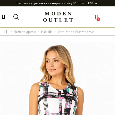
Безплатна доставка за поръчки над 61.35 € / 120 лв.
MODEN
OUTLET
0
Дамски дрехи
РОКЛИ
Vero Moda Flower dress