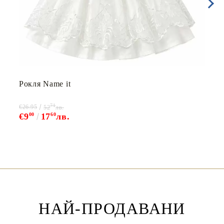
Рокля Name it
71
€26.95
52
лв.
€9
00
17
60
лв.
НАЙ-ПРОДАВАНИ