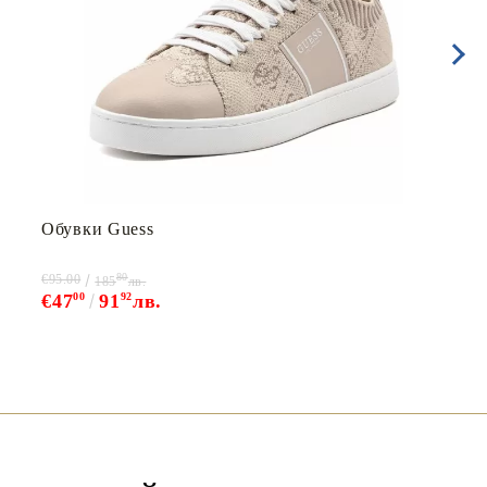
Обувки Guess
80
€95.00
185
лв.
€47
00
91
92
лв.