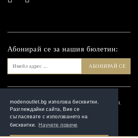
Абонирай се за нашия бюлетин:
GDPR
modenoutlet.bg използва бисквитки.
Нашият онлайн магазин е 100% съобразен с GDPR.
Разглеждайки сайта, Вие се
Прочетете нашата политика
съгласявате с използването на
Моите лични данни
бисквитки.
Научете повече