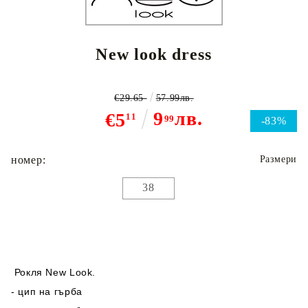
New look dress
€29.65
57.99лв.
9
лв.
€5
11
99
-83%
номер:
Размери
38
Рокля New Look.
- цип на гърба