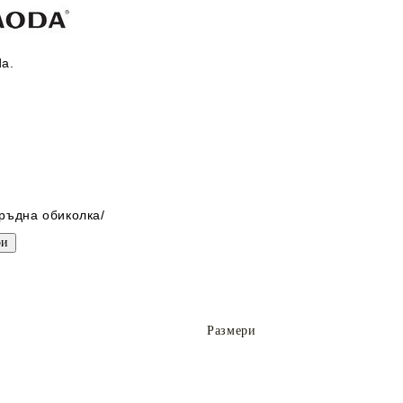
a.
гръдна обиколка/
Размери