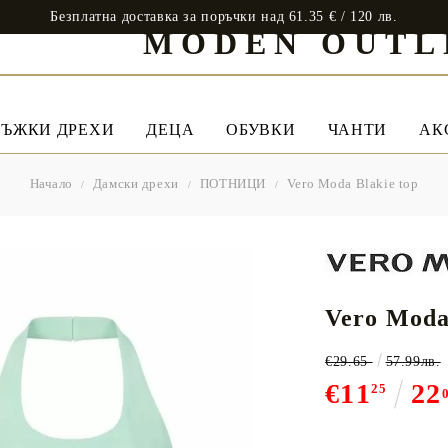
Безплатна доставка за поръчки над 61.35 € / 120 лв.
MODEN OUTL
ЪЖКИ ДРЕХИ
ДЕЦА
ОБУВКИ
ЧАНТИ
АК
Начало
Дамски дрехи
ПОТНИЦИ
Vero Moda Blakie top
Vero Moda
€29.65
57.99лв.
€11
22
25