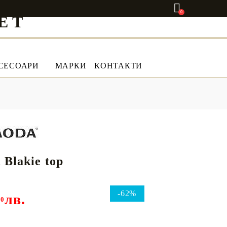
0
ET
СЕСОАРИ
МАРКИ
КОНТАКТИ
 Blakie top
-62%
лв.
00