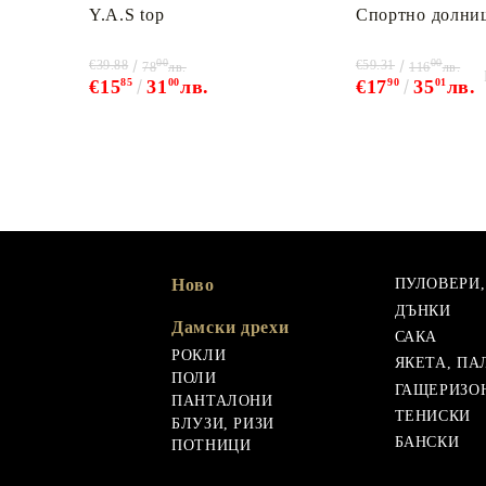
Y.A.S top
Спортно долни
00
00
€39.88
€59.31
78
лв.
116
лв.
€15
85
31
00
лв.
€17
90
35
01
лв.
Ново
ПУЛОВЕРИ
ДЪНКИ
Дамски дрехи
САКА
РОКЛИ
ЯКЕТА, ПА
ПОЛИ
ГАЩЕРИЗО
ПАНТАЛОНИ
ТЕНИСКИ
БЛУЗИ, РИЗИ
БАНСКИ
ПОТНИЦИ