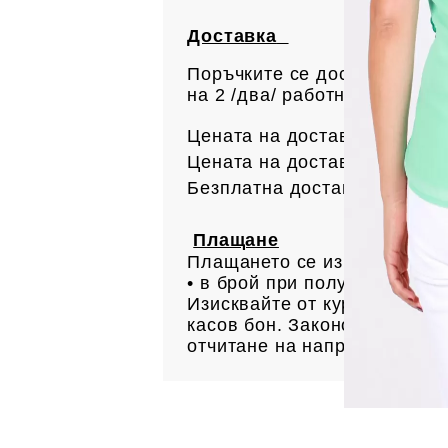
Доставка
Поръчките се доставят с ку
на 2 /два/ работни дни. Вс
Цената на доставката до офи
Цената на доставката до ад
Безплатна доставка за поръ
Плащане
Плащането се извършва:
• в брой при получаване н
Изисквайте от куриера Ваша
касов бон. Законово основан
отчитане на направените пр