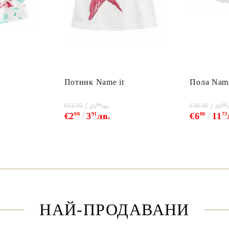
Потник Name it
Пола Name
33
02
€12.95
€19.95
25
лв.
39
€2
00
3
91
лв.
€6
00
11
73
НАЙ-ПРОДАВАНИ