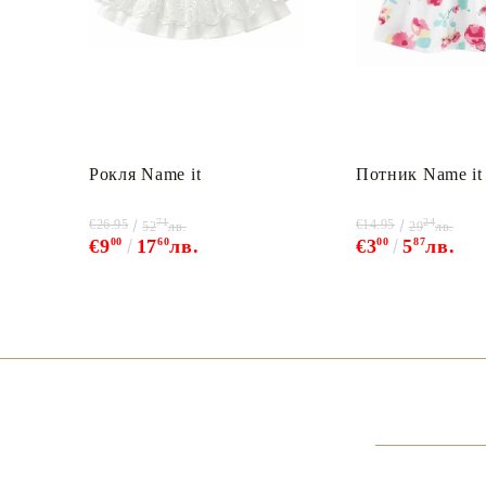
Рокля Name it
Потник Name it
71
24
€26.95
€14.95
52
лв.
29
лв.
€9
00
17
60
лв.
€3
00
5
87
лв.