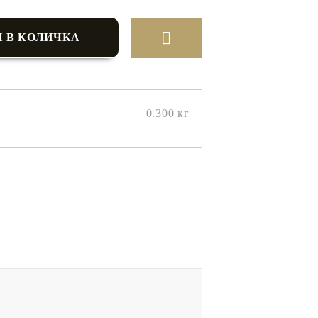
0.300
кг