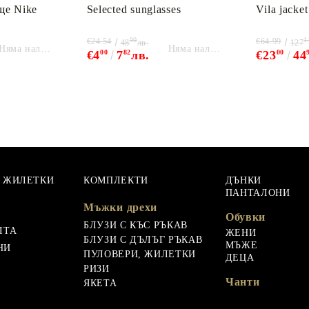
ще Nike
Selected sunglasses
Vila jacket
00
1
€24.54
€64.99
48
лв.
127
Няма наличност
Няма наличност
€4
00
7
82
лв.
€23
00
44
, ЖИЛЕТКИ
КОМПЛЕКТИ
ДЪНКИ
ПАНТАЛОНИ
Мъжки дрехи
Обувки
БЛУЗИ С КЪС РЪКАВ
ЛТА
ЖЕНИ
БЛУЗИ С ДЪЛЪГ РЪКАВ
МЪЖЕ
НИ
ПУЛОВЕРИ, ЖИЛЕТКИ
ДЕЦА
РИЗИ
Чанти
ЯКЕТА