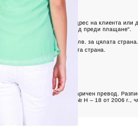
риерска фирма Спиди, до адрес на клиен
та или 
яка пратка има опция "преглед преди плащане".
с на Спиди е 3.50 € / 6.85
лв.
за цялата страна
рес е 4 € /
7.82 лв.
за цялата страна.
чки над 61.35 € /
120 лв.
а продукта
та разписка за пощенски паричен превод. Разпи
ие за услугата е Наредба № Н – 18 от 2006 г., ч
одажби“.