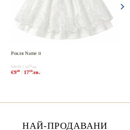
Рокля Name it
71
€26.95
52
лв.
€9
00
17
60
лв.
НАЙ-ПРОДАВАНИ