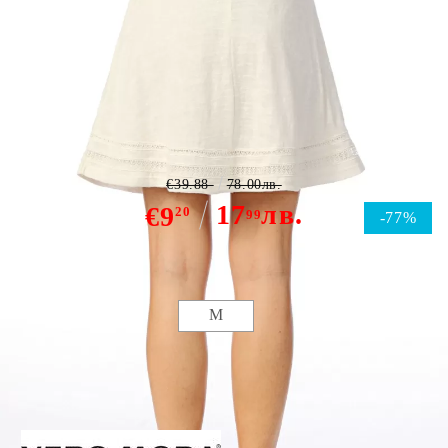
Vero Moda Release skirt
€39.88
78.00лв.
17
лв.
€9
20
99
-77%
Размер:
Размери
M