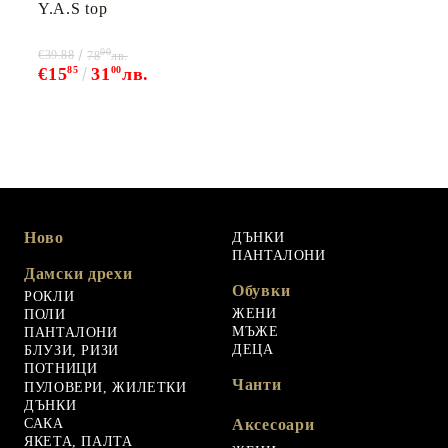
Y.A.S top
00
€39.88
78
лв.
€15
85
31
00
лв.
Ново
ДЪНКИ
ПАНТАЛОНИ
Дамски дрехи
Обувки
РОКЛИ
ЖЕНИ
ПОЛИ
МЪЖЕ
ПАНТАЛОНИ
ДЕЦА
БЛУЗИ, РИЗИ
ПОТНИЦИ
Чанти
ПУЛОВЕРИ, ЖИЛЕТКИ
ДЪНКИ
САКА
Аксесоари
ЯКЕТА, ПАЛТА