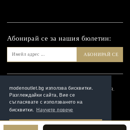
Абонирай се за нашия бюлетин:
GDPR
modenoutlet.bg използва бисквитки.
Нашият онлайн магазин е 100% съобразен с GDPR.
Разглеждайки сайта, Вие се
Прочетете нашата политика
съгласявате с използването на
Моите лични данни
бисквитки.
Научете повече
Онлайн магазин от SELITON
Разбрах!