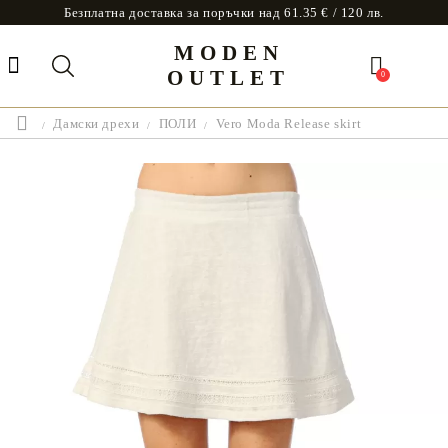
Безплатна доставка за поръчки над 61.35 € / 120 лв.
MODEN
OUTLET
0
Дамски дрехи
ПОЛИ
Vero Moda Release skirt