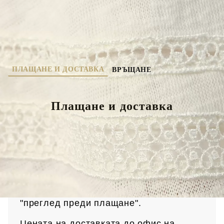
ПЛАЩАНЕ И ДОСТАВКА
ВРЪЩАНЕ
Плащане и доставка
Доставка
Поръчките се доставят с куриерска
фирма Спиди, до адрес на клиен
та или
до офис на Спиди в рамките на 2 /два/
работни дни. Всяка пратка има опция
"преглед преди плащане".
Цената на доставката до офис на