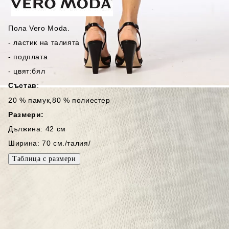
Пола Vero Moda.
- ластик на талията
- подплата
- цвят:бял
Състав
:
20 % памук,80 % полиестер
Размери:
Дължина: 42 см
Ширина: 70 см./талия/
3105-1
0.200
кг