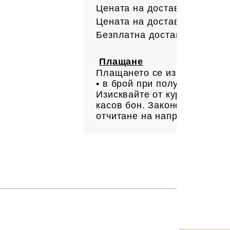
Цената на доставката до офи
Цената на доставката до ад
Безплатна доставка за поръ
Плащане
Плащането се извършва:
• в брой при получаване н
Изисквайте от куриера Ваша
касов бон. Законово основан
отчитане на направените пр