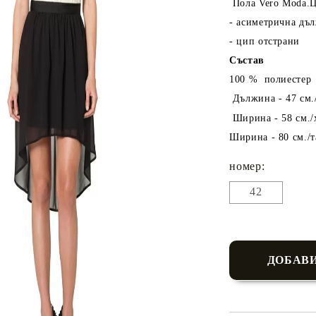
Пола Vero Moda.Ц
- асиметрична дъ
- цип отстрани
Състав
100 % полиестер
Дължина - 47 см./
Ширина - 58 см./
Ширина - 80 см./т
номер:
42