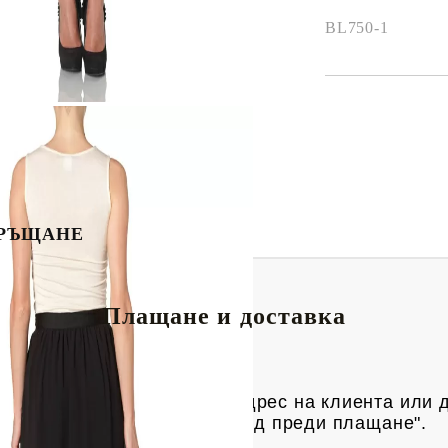
BL750-1
РЪЩАНЕ
Плащане и доставка
риерска фирма Спиди, до адрес на клиен
та или 
яка пратка има опция "преглед преди плащане".