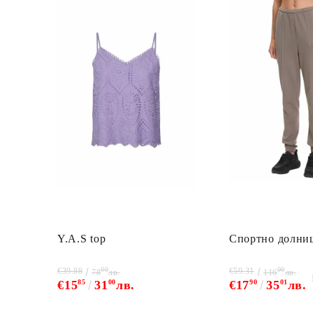
Y.A.S top
Спортно долни
00
00
€39.88
€59.31
78
лв.
116
лв.
€15
85
31
00
лв.
€17
90
35
01
лв.