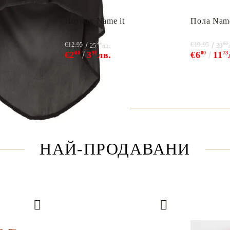
Потник Name it
Пола Name
33
02
€12.95
€19.95
25
лв.
39
€2
00
3
91
лв.
€6
00
11
73
НАЙ-ПРОДАВАНИ