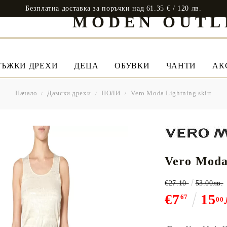
Безплатна доставка за поръчки над 61.35 € / 120 лв.
MODEN OUTL
ЪЖКИ ДРЕХИ
ДЕЦА
ОБУВКИ
ЧАНТИ
АК
Начало
Дамски дрехи
ПОЛИ
Vero Moda Lightning skirt
Vero Moda 
€27.10
53.00лв.
€7
15
67
00