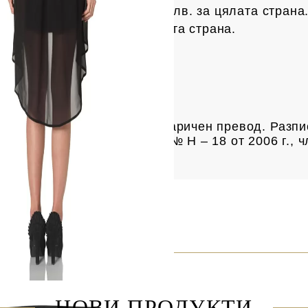
с на Спиди е 3.50 € / 6.85
лв.
за цялата страна
рес е 4 € /
7.82 лв.
за цялата страна.
чки над 61.35 € /
120 лв.
а продукта
та разписка за пощенски паричен превод. Разпи
ие за услугата е Наредба № Н – 18 от 2006 г., ч
одажби“.
НОВИ ПРОДУКТИ