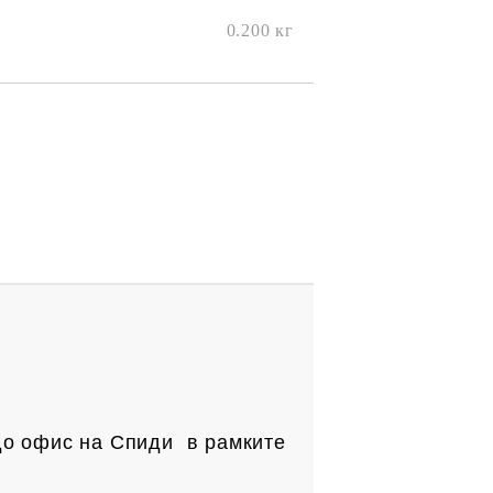
0.200
кг
до офис на Спиди в рамките