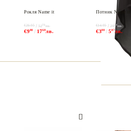
Рокля Name it
Потник Name it
71
24
€26.95
€14.95
52
лв.
29
лв.
€9
00
17
60
лв.
€3
00
5
87
лв.