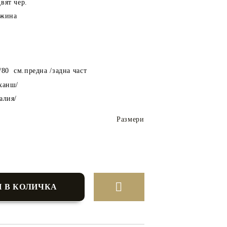
вят чер.
лжина
80 см.предна /задна част
ханш/
алия/
Размери