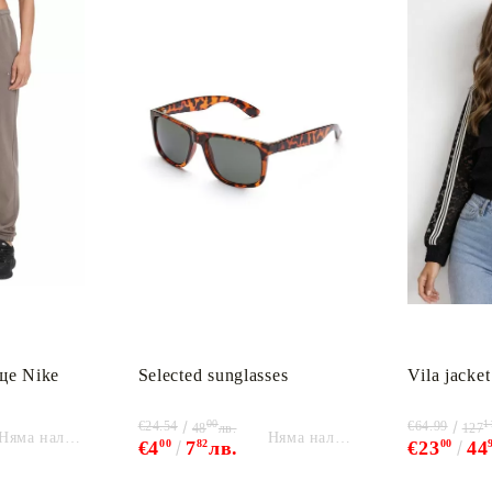
ще Nike
Selected sunglasses
Vila jacket
00
1
€24.54
€64.99
48
лв.
127
Няма наличност
Няма наличност
€4
00
7
82
лв.
€23
00
44