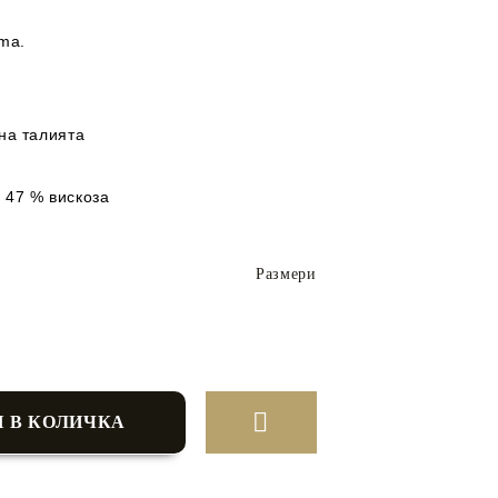
ma.
н
 на талията
 47 % вискоза
Размери