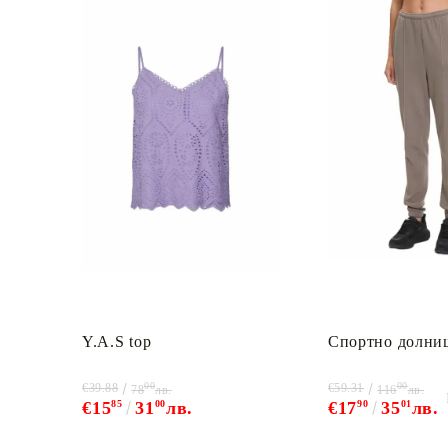
Y.A.S top
Спортно долни
00
00
€39.88
€59.31
78
лв.
116
лв.
€15
85
31
00
лв.
€17
90
35
01
лв.