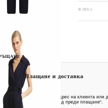
R 593-1
РЪЩАНЕ
Плащане и доставка
риерска фирма Спиди, до адрес на клиен
та или 
яка пратка има опция "преглед преди плащане".