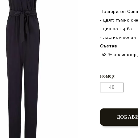
Гащеризон Com
- цвят: тъмно си
- цип на гърба
- ластик и колан
Състав
53 % полиестер,
номер:
40