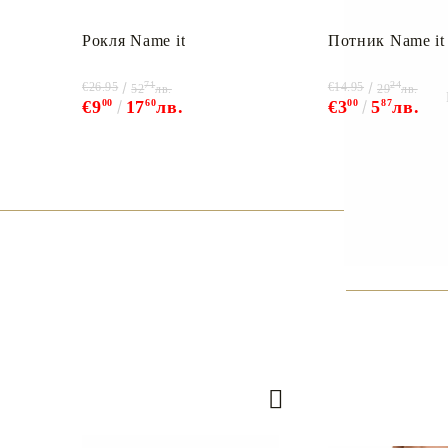
Рокля Name it
Потник Name it
71
24
€26.95
€14.95
52
лв.
29
лв.
€9
00
17
60
лв.
€3
00
5
87
лв.