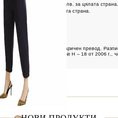
с на Спиди е 3.50 € / 6.85
лв.
за цялата страна
рес е 4 € /
7.82 лв.
за цялата страна.
чки над 61.35 € /
120 лв.
а продукта
та разписка за пощенски паричен превод. Разпи
ие за услугата е Наредба № Н – 18 от 2006 г., ч
одажби“.
НОВИ ПРОДУКТИ