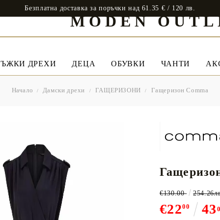
Безплатна доставка за поръчки над 61.35 € / 120 лв.
MODEN OUTL
ЪЖКИ ДРЕХИ
ДЕЦА
ОБУВКИ
ЧАНТИ
АК
Начало
Дамски дрехи
ГАЩЕРИЗОНИ
Гащеризон Comma
Гащеризо
€130.00
254.26л
€22
43
00