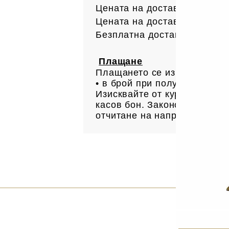
Цената на доставката до офи
Цената на доставката до ад
Безплатна доставка за поръ
Плащане
Плащането се извършва:
• в брой при получаване н
Изисквайте от куриера Ваша
касов бон. Законово основан
отчитане на направените пр