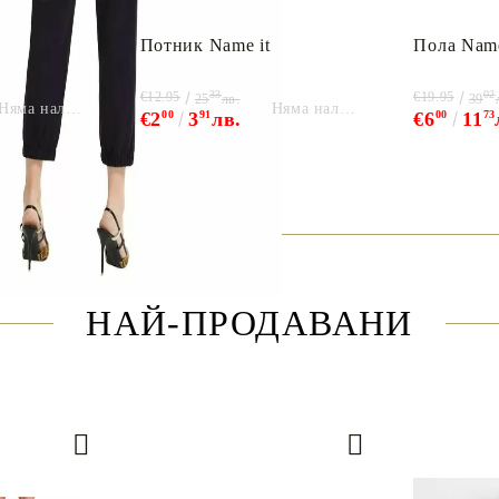
Потник Name it
Пола Name
33
02
€12.95
€19.95
25
лв.
39
Няма наличност
Няма наличност
€2
00
3
91
лв.
€6
00
11
73
НАЙ-ПРОДАВАНИ