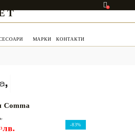
0
ET
СЕСОАРИ
МАРКИ
КОНТАКТИ
н Comma
в.
-83%
лв.
03