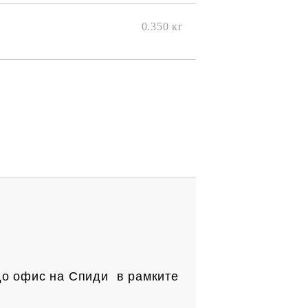
0.350
кг
до офис на Спиди в рамките