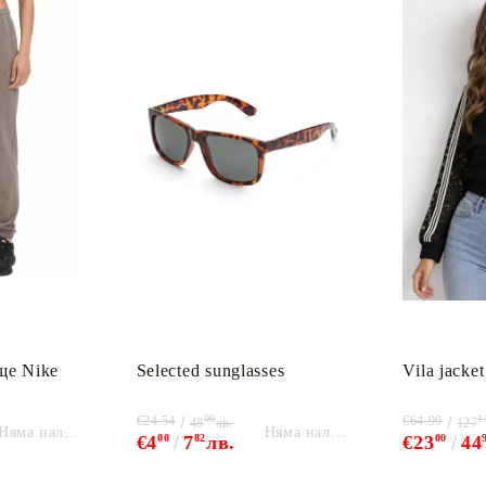
ще Nike
Selected sunglasses
Vila jacket
00
1
€24.54
€64.99
48
лв.
127
Няма наличност
Няма наличност
€4
00
7
82
лв.
€23
00
44