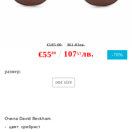
Очила David Backham
€185.00
361.83лв.
107
лв.
€55
00
57
-70%
размер:
one size
Очила David Beckham.
- цвят: сребрист