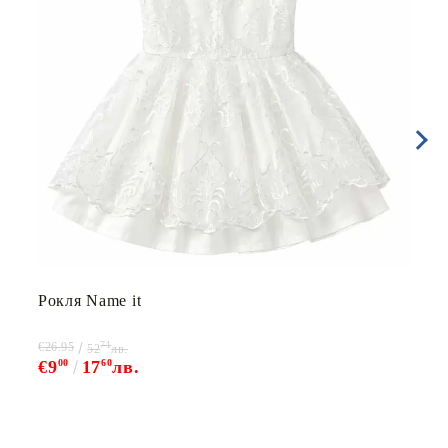
Рокля Name it
71
€26.95
52
лв.
€9
00
17
60
лв.