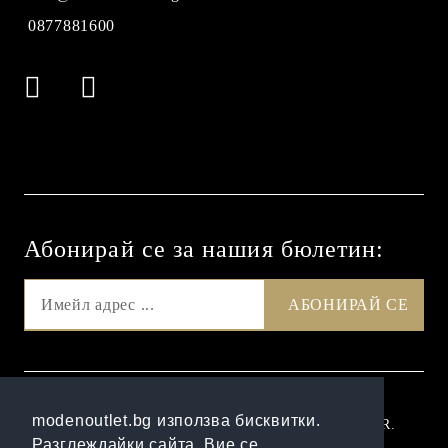
0877881600
Абонирай се за нашия бюлетин:
GDPR
modenoutlet.bg използва бисквитки.
Нашият онлайн магазин е 100% съобразен с GDPR.
Разглеждайки сайта, Вие се