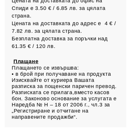
Цената на доставката до офис на
Спиди е 3.50 € / 6.85
лв.
за цялата
страна.
Цената на доставката до адрес е 4 € /
7.82 лв.
за цялата страна.
Безплатна доставка за поръчки над
61.35 € /
120 лв.
Плащане
Плащането се извършва:
• в брой при получаване на продукта
Изисквайте от куриера Вашата
разписка за пощенски паричен превод.
Разписката се прилага,вместо касов
бон. Законово основание за услугата е
Наредба № Н – 18 от 2006 г., чл.3 за
„Регистриране и отчитане на
направените продажби“.