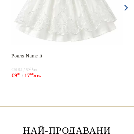
Рокля Name it
71
€26.95
52
лв.
€9
00
17
60
лв.
НАЙ-ПРОДАВАНИ