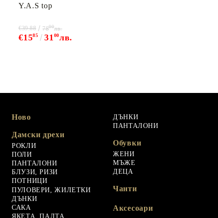
Y.A.S top
00
€39.88
78
лв.
€15
85
31
00
лв.
Ново
ДЪНКИ
ПАНТАЛОНИ
Дамски дрехи
Обувки
РОКЛИ
ЖЕНИ
ПОЛИ
МЪЖЕ
ПАНТАЛОНИ
ДЕЦА
БЛУЗИ, РИЗИ
ПОТНИЦИ
Чанти
ПУЛОВЕРИ, ЖИЛЕТКИ
ДЪНКИ
САКА
Аксесоари
ЯКЕТА, ПАЛТА