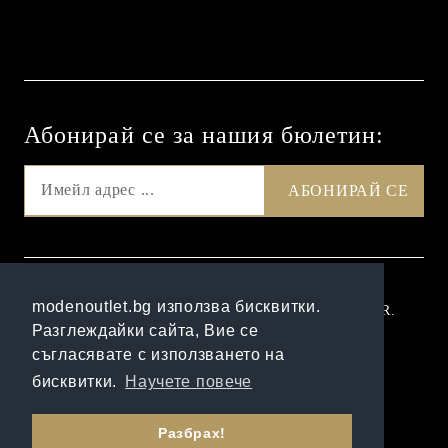
Абонирай се за нашия бюлетин:
GDPR
modenoutlet.bg използва бисквитки.
Нашият онлайн магазин е 100% съобразен с GDPR.
Разглеждайки сайта, Вие се
Прочетете нашата политика
съгласявате с използването на
Моите лични данни
бисквитки.
Научете повече
Онлайн магазин от SELITON
Разбрах!