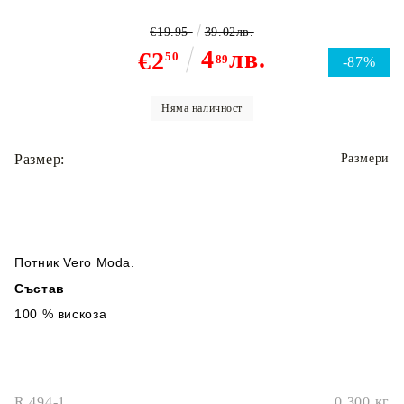
€19.95
39.02лв.
4
лв.
€2
50
89
-87%
Няма наличност
Размер:
Размери
Потник Vero Moda.
Състав
100 % вискоза
R 494-1
0.300
кг