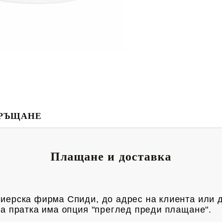
РЪЩАНЕ
Плащане и доставка
риерска фирма Спиди, до адрес на клиен
та или 
яка пратка има опция "преглед преди плащане".