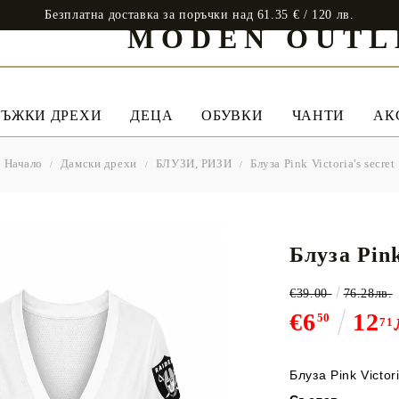
Безплатна доставка за поръчки над 61.35 € / 120 лв.
MODEN OUTL
ЪЖКИ ДРЕХИ
ДЕЦА
ОБУВКИ
ЧАНТИ
АК
Начало
Дамски дрехи
БЛУЗИ, РИЗИ
Блуза Pink Victoria's secret
Блуза Pink
€39.00
76.28лв.
€6
12
50
71
Блуза Pink Victori