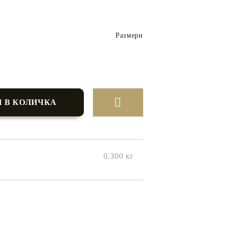
Размери
0.300
кг