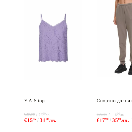
Y.A.S top
Спортно долни
00
00
€39.88
€59.31
78
лв.
116
лв.
€15
85
31
00
лв.
€17
90
35
01
лв.