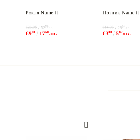
Рокля Name it
Потник Name it
71
24
€26.95
€14.95
52
лв.
29
лв.
€9
00
17
60
лв.
€3
00
5
87
лв.