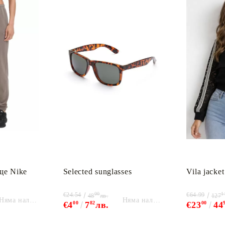
ще Nike
Selected sunglasses
Vila jacket
00
1
€24.54
€64.99
48
лв.
127
Няма наличност
Няма наличност
€4
00
7
82
лв.
€23
00
44