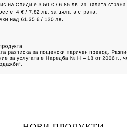
с на Спиди е 3.50 € / 6.85
лв.
за цялата страна
рес е 4 € /
7.82 лв.
за цялата страна.
чки над 61.35 € /
120 лв.
а продукта
та разписка за пощенски паричен превод. Разпи
ие за услугата е Наредба № Н – 18 от 2006 г., ч
одажби“.
НОВИ ПРОДУКТИ