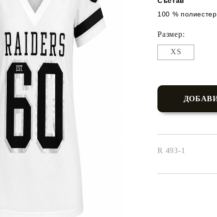
Състав
100 % полиестер
Размер:
XS
R 493-1