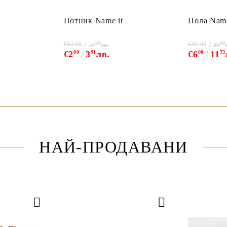
Потник Name it
Пола Name
33
02
€12.95
€19.95
25
лв.
39
€2
00
3
91
лв.
€6
00
11
73
НАЙ-ПРОДАВАНИ