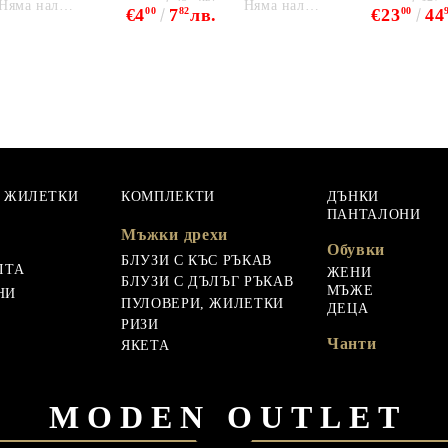
Няма наличност
Няма наличност
€4
00
7
82
лв.
€23
00
44
, ЖИЛЕТКИ
КОМПЛЕКТИ
ДЪНКИ
ПАНТАЛОНИ
Мъжки дрехи
Обувки
БЛУЗИ С КЪС РЪКАВ
ЛТА
ЖЕНИ
БЛУЗИ С ДЪЛЪГ РЪКАВ
МЪЖЕ
НИ
ПУЛОВЕРИ, ЖИЛЕТКИ
ДЕЦА
РИЗИ
Чанти
ЯКЕТА
MODEN OUTLET