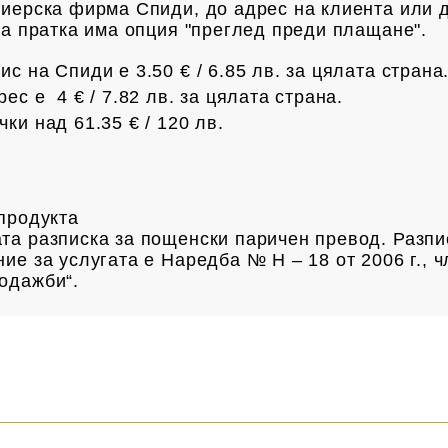
риерска фирма Спиди, до адрес на клиен
та или 
яка пратка има опция "преглед преди плащане".
с на Спиди е 3.50 € / 6.85
лв.
за цялата страна
рес е 4 € /
7.82 лв.
за цялата страна.
чки над 61.35 € /
120 лв.
а продукта
та разписка за пощенски паричен превод. Разпи
ие за услугата е Наредба № Н – 18 от 2006 г., ч
одажби“.