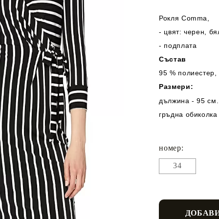
Рокля Comma,
- цвят: черен, бя
- подплата
Състав
95 % полиестер,
Размери:
дължина - 95 см.
гръдна обиколка 
номер:
34