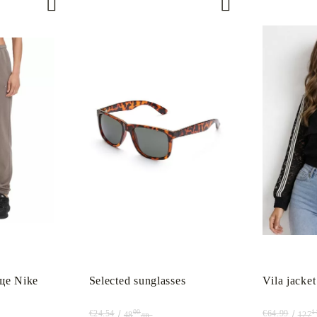
ще Nike
Selected sunglasses
Vila jacket
00
1
€24.54
€64.99
48
лв.
127