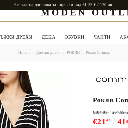
Безплатна доставка за поръчки над 61.35 € / 120 лв.
MODEN OUTL
ЪЖКИ ДРЕХИ
ДЕЦА
ОБУВКИ
ЧАНТИ
АК
Начало
Дамски дрехи
РОКЛИ
Рокля Comma
Рокля Co
€104.81
204.99л
€21
41
47