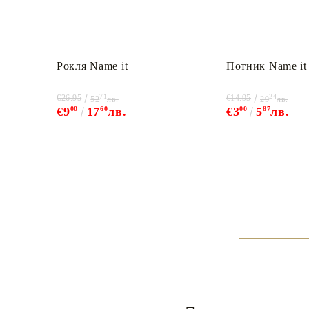
Рокля Name it
Потник Name it
71
24
€26.95
€14.95
52
лв.
29
лв.
€9
00
17
60
лв.
€3
00
5
87
лв.