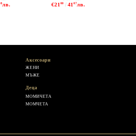
98
лв.
€21
00
41
07
лв.
€21
Аксесоари
ЖЕНИ
МЪЖЕ
Деца
МОМИЧЕТА
МОМЧЕТА