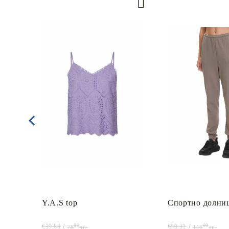
Y.A.S top
Спортно долни
00
00
€39.88
€59.31
78
лв.
116
лв.