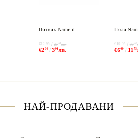
Потник Name it
Пола Name
33
02
€12.95
€19.95
25
лв.
39
€2
00
3
91
лв.
€6
00
11
73
НАЙ-ПРОДАВАНИ