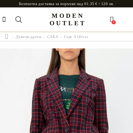
Безплатна доставка за поръчки над 61.35 € / 120 лв.
MODEN
OUTLET
0
Дамски дрехи
САКА
Сако S.Oliver