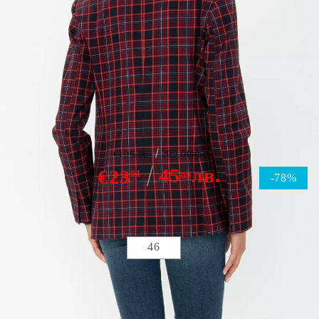
Сако S.Oliver
€106.86
209.00лв.
45
лв.
€23
01
00
-78%
номер:
Размери
46