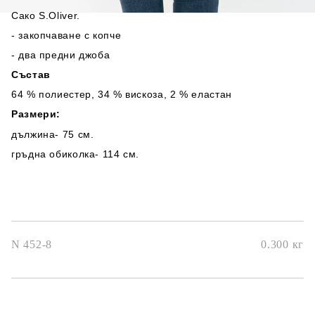
Сако S.Oliver.
- закопчаване с копче
- два предни джоба
Състав
64 % полиестер, 34 % вискоза, 2 % еластан
Размери:
дължина- 75 см.
гръдна обиколка- 114 см.
N 452-8
0.300
кг