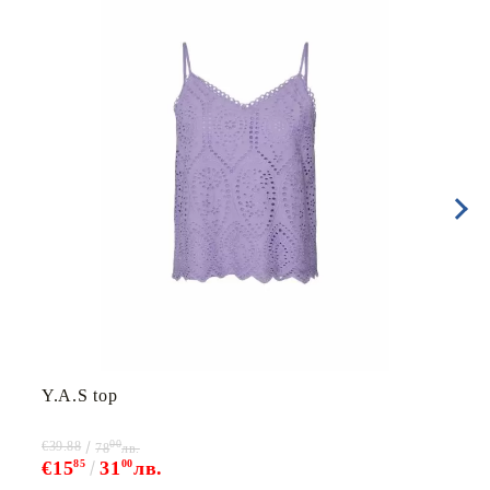
Y.A.S top
00
€39.88
78
лв.
€15
85
31
00
лв.