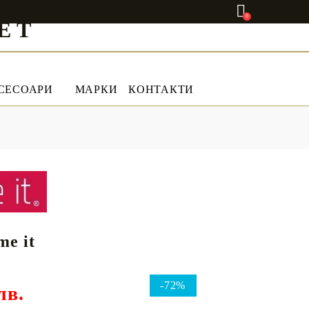
0
ET
СЕСОАРИ
МАРКИ
КОНТАКТИ
e it
-72%
лв.