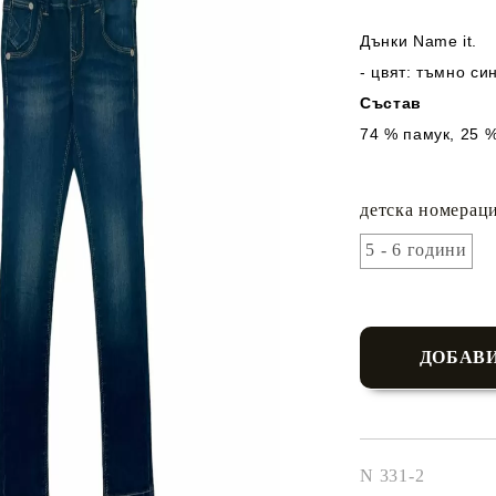
Дънки Name it.
- цвят: тъмно си
Състав
74 % памук, 25 
детска номераци
5 - 6 години
N 331-2