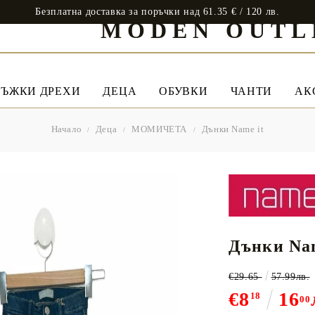
Безплатна доставка за поръчки над 61.35 € / 120 лв.
MODEN OUTL
ЪЖКИ ДРЕХИ
ДЕЦА
ОБУВКИ
ЧАНТИ
АК
Начало
Деца
МОМИЧЕТА
Дънки Name it
Дънки Nam
€29.65
57.99лв.
€8
16
18
00