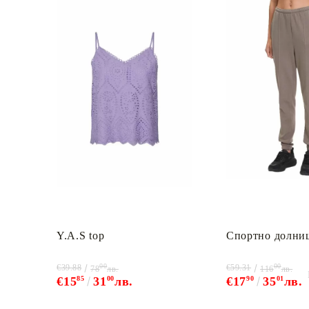
Y.A.S top
Спортно долни
00
00
€39.88
€59.31
78
лв.
116
лв.
€15
85
31
00
лв.
€17
90
35
01
лв.