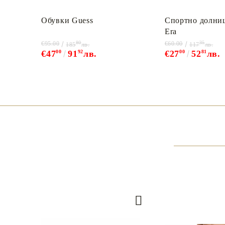
Обувки Guess
Спортно долни
Era
80
35
€95.00
€60.00
185
лв.
117
лв.
€47
00
91
92
лв.
€27
00
52
81
лв.