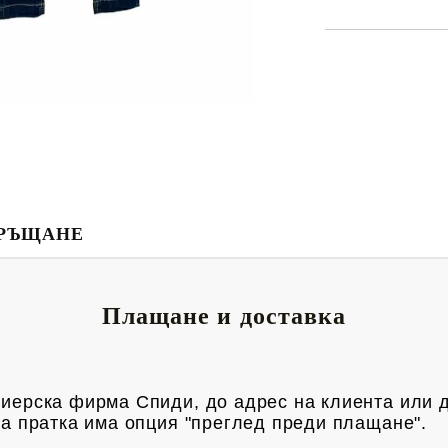
РЪЩАНЕ
Плащане и доставка
риерска фирма Спиди, до адрес на клиен
та или 
яка пратка има опция "преглед преди плащане".