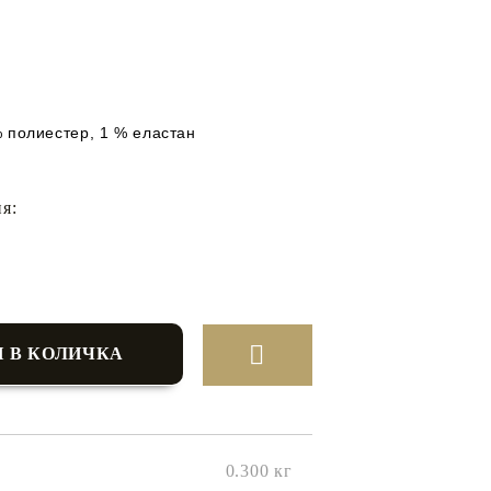
н
% полиестер, 1 % еластан
я:
0.300
кг