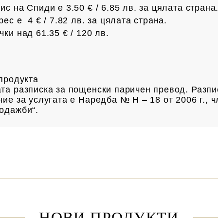
с на Спиди е 3.50 € / 6.85
лв.
за цялата страна
рес е 4 € /
7.82 лв.
за цялата страна.
чки над 61.35 € /
120 лв.
а продукта
та разписка за пощенски паричен превод. Разпи
ие за услугата е Наредба № Н – 18 от 2006 г., ч
одажби“.
НОВИ ПРОДУКТИ