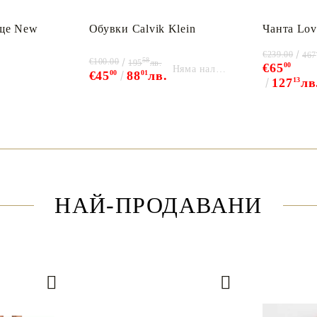
ще New
Обувки Calvik Klein
Чанта Lov
€239.00
467
58
€100.00
195
лв.
€65
00
Няма наличност
€45
00
88
01
лв.
127
13
лв
НАЙ-ПРОДАВАНИ