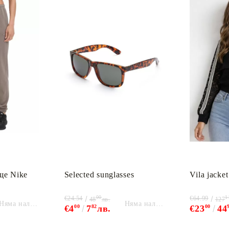
ще Nike
Selected sunglasses
Vila jacket
00
1
€24.54
€64.99
48
лв.
127
Няма наличност
Няма наличност
€4
00
7
82
лв.
€23
00
44