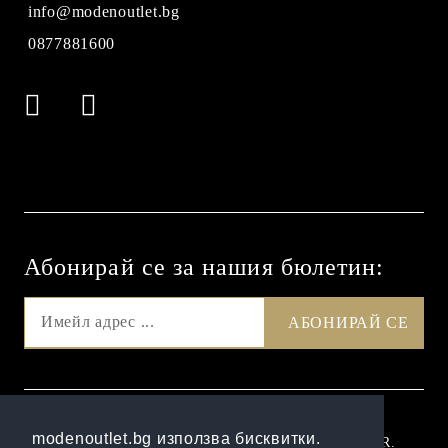
info@modenoutlet.bg
0877881600
Абонирай се за нашия бюлетин:
GDPR
modenoutlet.bg използва бисквитки.
Нашият онлайн магазин е 100% съобразен с GDPR.