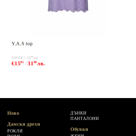
Y.A.S top
00
€39.88
78
лв.
€15
85
31
00
лв.
Ново
ДЪНКИ
ПАНТАЛОНИ
Дамски дрехи
Обувки
РОКЛИ