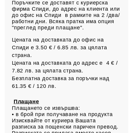
Поръчките се доставят с куриерска
фирма Спиди, до адрес на клиен
та или
до офис на Спиди в рамките на 2 /два/
работни дни. Всяка пратка има опция
"преглед преди плащане".
Цената на доставката до офис на
Спиди е 3.50 € / 6.85
лв.
за цялата
страна.
Цената на доставката до адрес е 4 € /
7.82 лв.
за цялата страна.
Безплатна доставка за поръчки над
61.35 € /
120 лв.
Плащане
Плащането се извършва:
• в брой при получаване на продукта
Изисквайте от куриера Вашата
разписка за пощенски паричен превод.
Разписката се прилага,вместо касов