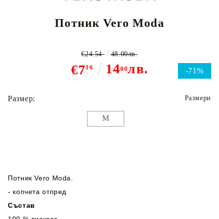
Потник Vero Moda
€24.54
48.00лв.
14
лв.
€7
16
00
-71%
Размер:
Размери
M
Потник Vero Moda.
- копчета отпред
Състав