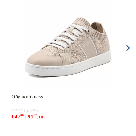
Обувки Guess
80
€95.00
185
лв.
€47
00
91
92
лв.