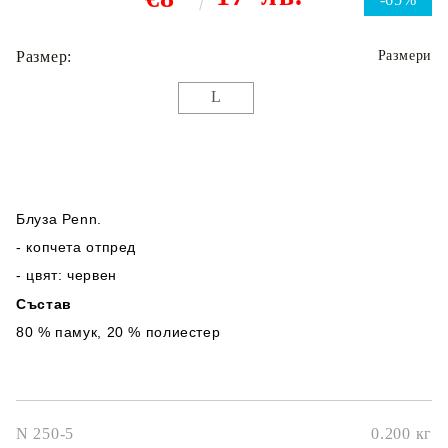
Размер:
Размери
L
Блуза Penn.
- копчета отпред
- цвят: червен
Състав
80 % памук, 20 % полиестер
N 250-5
0.200
кг