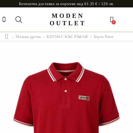
Безплатна доставка за поръчки над 61.35 € / 120 лв.
MODEN
OUTLET
0
Мъжки дрехи
БЛУЗИ С КЪС РЪКАВ
Блуза Penn