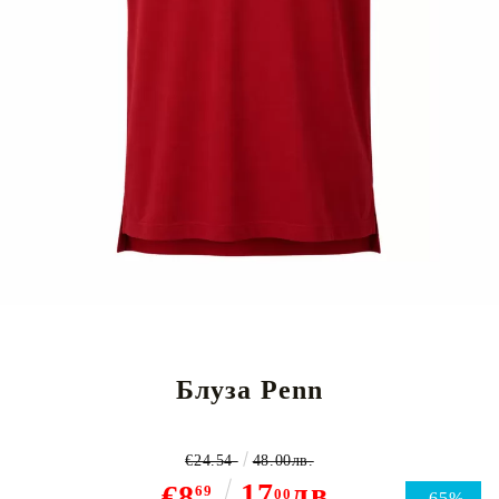
Блуза Penn
€24.54
48.00лв.
17
лв.
€8
69
00
-65%