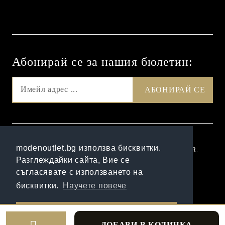
Абонирай се за нашия бюлетин:
GDPR
modenoutlet.bg използва бисквитки.
Нашият онлайн магазин е 100% съобразен с GDPR.
Разглеждайки сайта, Вие се
Прочетете нашата политика
съгласявате с използването на
Моите лични данни
бисквитки.
Научете повече
Онлайн магазин от SELITON
Разбрах!