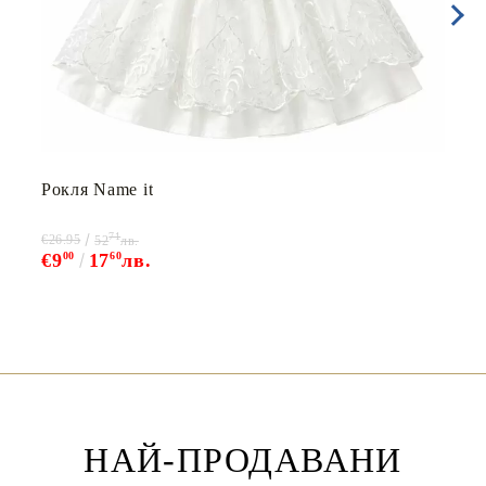
Рокля Name it
71
€26.95
52
лв.
€9
00
17
60
лв.
НАЙ-ПРОДАВАНИ